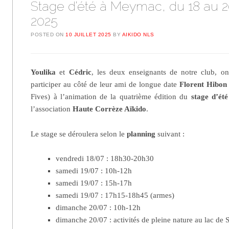
Stage d’été à Meymac, du 18 au 20
2025
POSTED ON
10 JUILLET 2025
BY
AIKIDO NLS
Youlika
et
Cédric
, les deux enseignants de notre club, ont 
participer au côté de leur ami de longue date
Florent Hibon
Fives) à l’animation de la quatrième édition du
stage d’é
l’association
Haute Corrèze Aïkido
.
Le stage se déroulera selon le
planning
suivant :
vendredi 18/07 : 18h30-20h30
samedi 19/07 : 10h-12h
samedi 19/07 : 15h-17h
samedi 19/07 : 17h15-18h45 (armes)
dimanche 20/07 : 10h-12h
dimanche 20/07 : activités de pleine nature au lac de 