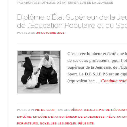
TAG ARCHIVES:
DIPLÔME D’ÉTAT SUPÉRIEUR DE LA JEUNESSE
Diplôme d’État Supérieur de la J
de l’Éducation Populaire et du Spo
POSTED ON
26 OCTOBRE 2021
C’est avec bonheur et fierté que le
de ses deux professeurs, pour l’
Supérieur de la Jeunesse, de l’Éd
Sport. Le D.E.S.J.E.P.S est un di
(équivalent bac …
Continue rea
POSTED IN
VIE DU CLUB
TAGGED
AÏKIDO
,
D.E.S.J.E.P.S
,
DE L’ÉDUCAT
DIPLÔME
,
DIPLÔME D’ÉTAT SUPÉRIEUR DE LA JEUNESSE
,
FÉLICITATIO
FORMATEURS
,
NOYELLES LES SECLIN
,
RÉUSSITE