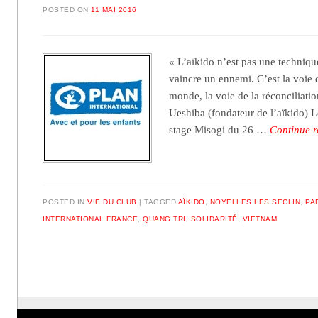
POSTED ON
11 MAI 2016
« L’aïkido n’est pas une techniq
vaincre un ennemi. C’est la voie d
monde, la voie de la réconciliati
Ueshiba (fondateur de l’aïkido) L
stage Misogi du 26 …
Continue 
POSTED IN
VIE DU CLUB
TAGGED
AÏKIDO
,
NOYELLES LES SECLIN
,
PA
INTERNATIONAL FRANCE
,
QUANG TRI
,
SOLIDARITÉ
,
VIETNAM
Post navigation