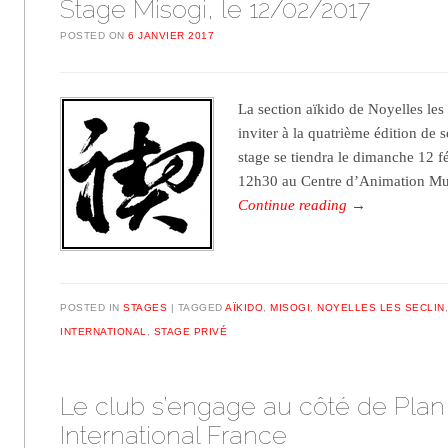
Stage Misogi, le 12/02/2017
POSTED ON
6 JANVIER 2017
La section aïkido de Noyelles les 
inviter à la quatrième édition de
stage se tiendra le dimanche 12 f
12h30 au Centre d’Animation Mu
Continue reading
→
POSTED IN
STAGES
TAGGED
AÏKIDO
,
MISOGI
,
NOYELLES LES SECLIN
INTERNATIONAL
,
STAGE PRIVÉ
Le club s’engage au côté de Plan
International France