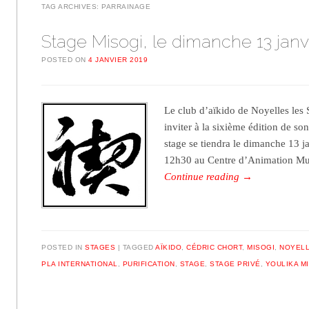
TAG ARCHIVES:
PARRAINAGE
Stage Misogi, le dimanche 13 janv
POSTED ON
4 JANVIER 2019
Le club d’aïkido de Noyelles les S
inviter à la sixième édition de so
stage se tiendra le dimanche 13 j
12h30 au Centre d’Animation Mu
Continue reading
→
POSTED IN
STAGES
TAGGED
AÏKIDO
,
CÉDRIC CHORT
,
MISOGI
,
NOYELL
PLA INTERNATIONAL
,
PURIFICATION
,
STAGE
,
STAGE PRIVÉ
,
YOULIKA M