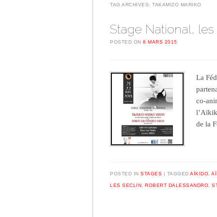
TAG ARCHIVES:
TAKAMIZO MARIKO
Stage National, les
POSTED ON
8 MARS 2015
La Féd
partena
co-ani
l’Aïki
de la 
POSTED IN
STAGES
TAGGED
AÏKIDO
,
AÏ
LES SECLIN
,
ROBERT DALESSANDRO
,
S