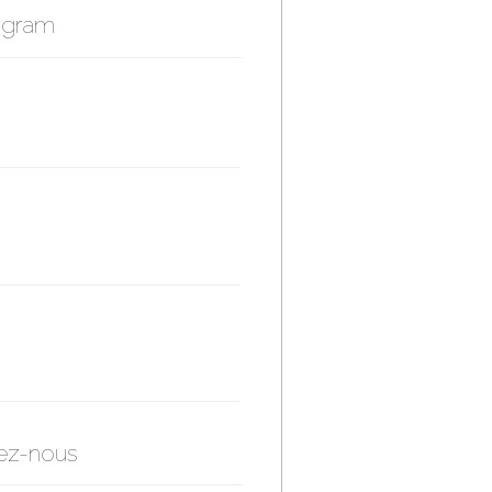
agram
ez-nous