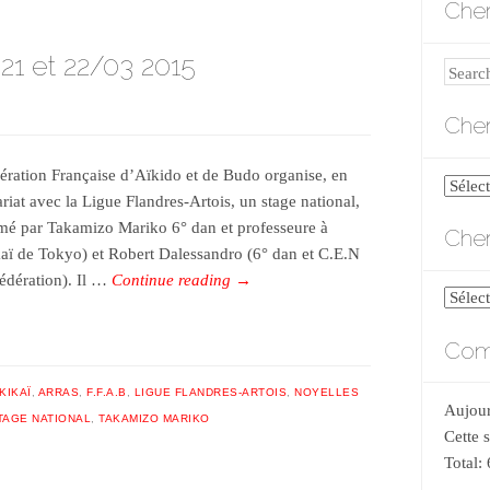
Cher
 21 et 22/03 2015
Search
Cher
ération Française d’Aïkido et de Budo organise, en
Cherch
riat avec la Ligue Flandres-Artois, un stage national,
par
mé par Takamizo Mariko 6° dan et professeure à
Cher
catégo
kaï de Tokyo) et Robert Dalessandro (6° dan et C.E.N
Fédération). Il …
Continue reading
→
Cherch
par
Comp
date
KIKAÏ
,
ARRAS
,
F.F.A.B
,
LIGUE FLANDRES-ARTOIS
,
NOYELLES
Aujour
TAGE NATIONAL
,
TAKAMIZO MARIKO
Cette 
Total: