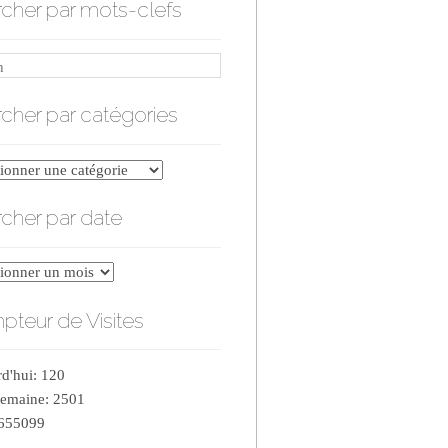
cher par mots-clefs
cher par catégories
er
cher par date
ries
er
teur de Visites
d'hui: 120
semaine: 2501
 655099