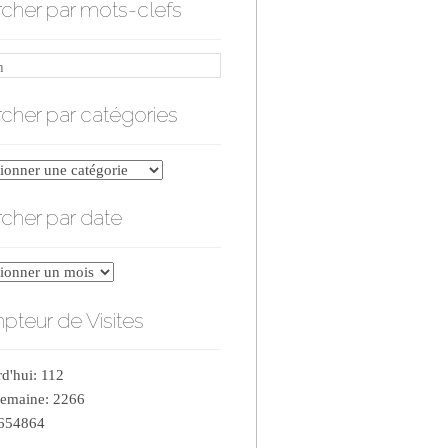
cher par mots-clefs
cher par catégories
er
cher par date
ries
er
teur de Visites
d'hui: 112
semaine: 2266
 654864