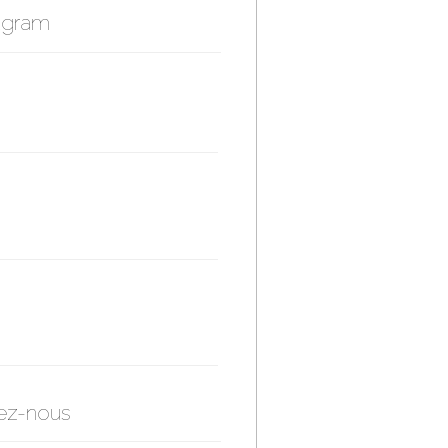
agram
ez-nous