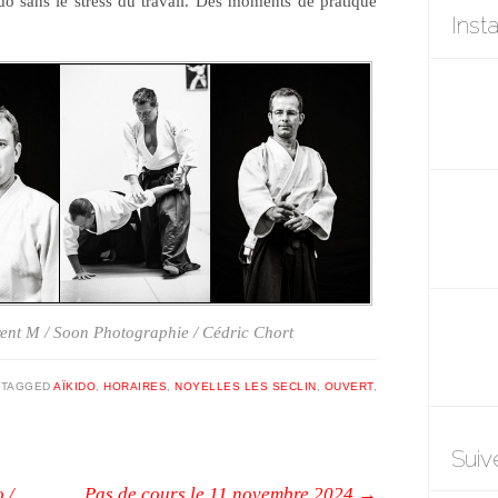
ido sans le stress du travail. Des moments de pratique
Inst
ent M / Soon Photographie / Cédric Chort
|
TAGGED
AÏKIDO
,
HORAIRES
,
NOYELLES LES SECLIN
,
OUVERT
,
Suiv
 /
Pas de cours le 11 novembre 2024
→