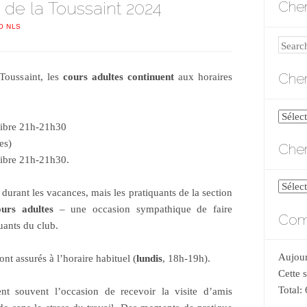
 de la Toussaint 2024
Cher
O NLS
Search
Cher
 Toussaint, les
cours adultes
continuent
aux horaires
Cherch
libre 21h-21h30
par
es)
Cher
catégo
libre 21h-21h30.
Cherch
durant les vacances, mais les pratiquants de la section
par
ours adultes
– une occasion sympathique de faire
Comp
date
uants du club.
Aujour
ont assurés à l’horaire habituel (
lundis
, 18h-19h).
Cette 
Total:
ent souvent l’occasion de recevoir la visite d’amis