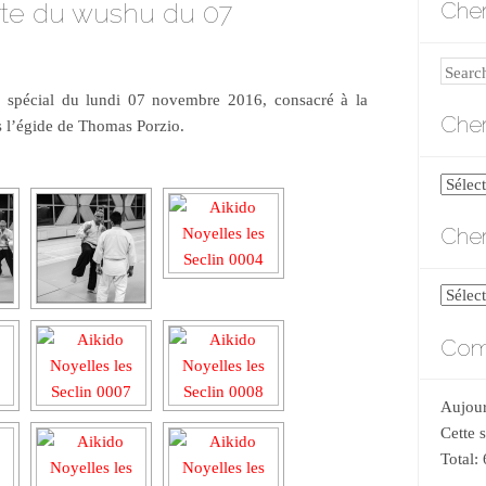
rte du wushu du 07
Cher
Search
s spécial du lundi 07 novembre 2016, consacré à la
Cher
 l’égide de Thomas Porzio.
Cherch
par
Cher
catégo
Cherch
par
Comp
date
Aujour
Cette 
Total: