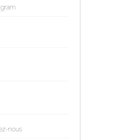
agram
ez-nous