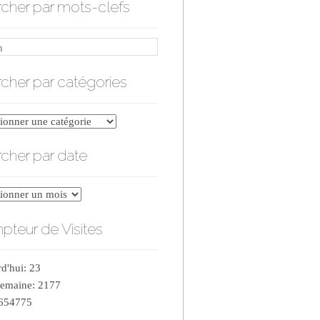
cher par mots-clefs
cher par catégories
er
cher par date
ries
er
teur de Visites
d'hui: 23
semaine: 2177
 654775