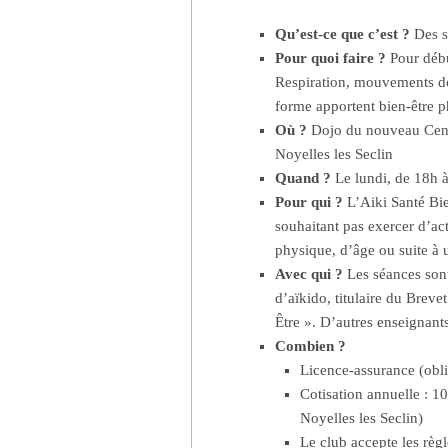
Qu’est-ce que c’est ?
Des s
Pour quoi faire ?
Pour débu
Respiration, mouvements d
forme apportent bien-être p
Où ?
Dojo du nouveau Centr
Noyelles les Seclin
Quand ?
Le lundi, de 18h 
Pour qui ?
L’Aiki Santé Bi
souhaitant pas exercer d’ac
physique, d’âge ou suite à 
Avec qui ?
Les séances sont
d’aïkido, titulaire du Breve
Être ». D’autres enseignant
Combien ?
Licence-assurance (obli
Cotisation annuelle : 100
Noyelles les Seclin)
Le club accepte les rè