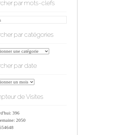
cher par mots-clefs
cher par catégories
er
cher par date
ries
er
teur de Visites
d'hui: 396
semaine: 2050
 654648