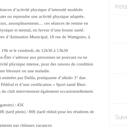
Inst
éances d’activité physique d’intensité modérée
ter ou reprendre une activité physique adaptée.
oux, assouplissements… ces séances de remise en
hysique et mental, en faveur d’une bonne santé.
e d’Animation Municipal, 18 rue de Wattignies, à
à 19h et le vendredi, de 12h30 à 13h30
en-Être s’adresse aux personnes ne pouvant ou ne
tivité physique intense, pour des raisons de condition
une blessure ou une maladie.
 animées par Dalila, pratiquante d’aïkido 3° dan
t Fédéral et d’une certification « Sport santé Bien-
s du club interviennent également occasionnellement.
gatoire) : 45€
€ (tarif plein) / 80€ (tarif réduit pour les résidents de
Suiv
glements par chèques vacances