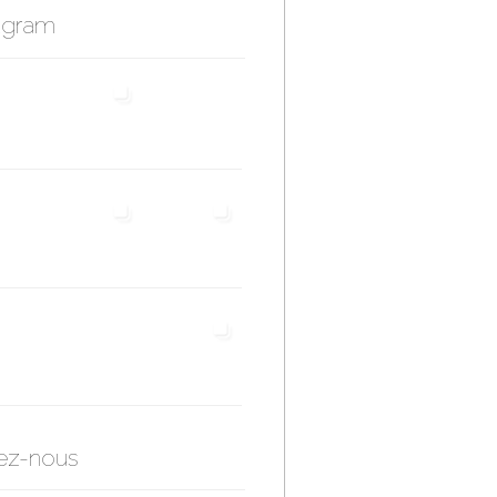
agram
ez-nous