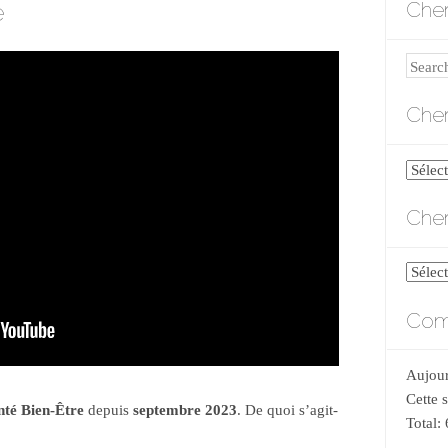
e
Cher
Search
Cher
Cherch
par
Cher
catégo
Cherch
par
Comp
date
Aujour
Cette 
nté Bien-Être
depuis
septembre 2023
. De quoi s’agit-
Total: