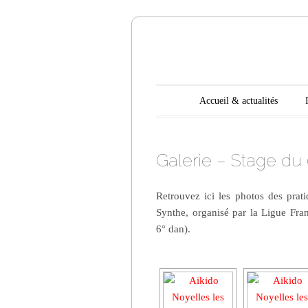
Aikido N
Main menu
Skip to content
Accueil & actualités
Galerie – Stage du
Retrouvez ici les photos des prat
Synthe, organisé par la Ligue Fra
6° dan).