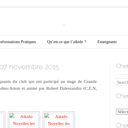
oyelles les Secli
Informations Pratiques
Qu’est-ce que l’aïkido ?
Enseignants
 07 novembre 2015
Cher
iquants du club qui ont participé au stage de Grande
Search
ndres-Artois et animé par Robert Dalessandro (C.E.N,
Cher
Cherch
par
Cher
catégo