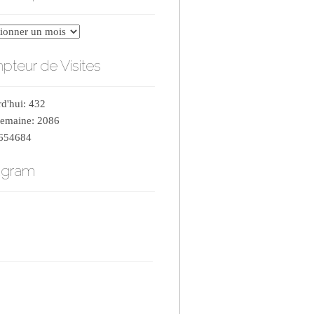
er
teur de Visites
d'hui: 432
semaine: 2086
 654684
agram