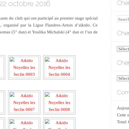
 22 octobre 2016
Cher
uants du club qui ont participé au premier stage spécial
Search
 organisé par la Ligue Flandres-Artois d’aïkido. Ce
Cher
homas (5° dan) et Youlika Michalski (4° dan et l’un de
Cherch
par
Cher
catégo
Cherch
par
Comp
date
Aujour
Cette 
Total: