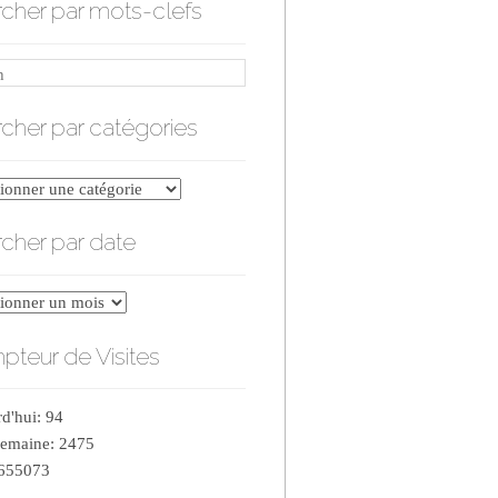
cher par mots-clefs
cher par catégories
er
cher par date
ries
er
teur de Visites
d'hui: 94
semaine: 2475
 655073