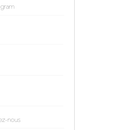
agram
ez-nous