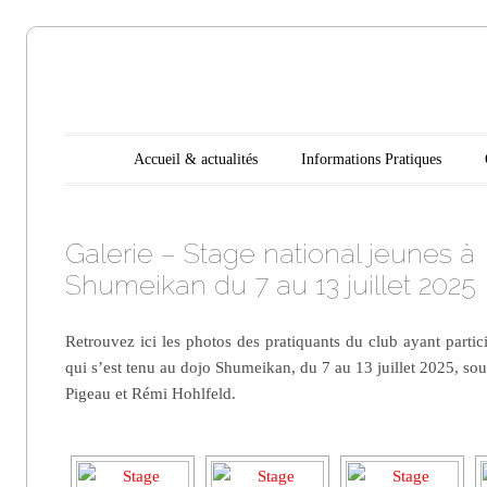
Aikido
Main menu
Skip to content
Accueil & actualités
Informations Pratiques
Noyelles les
Galerie – Stage national jeunes à
Seclin
Shumeikan du 7 au 13 juillet 2025
Retrouvez ici les photos des pratiquants du club ayant partic
qui s’est tenu au dojo Shumeikan, du 7 au 13 juillet 2025, sous
Pigeau et Rémi Hohlfeld.