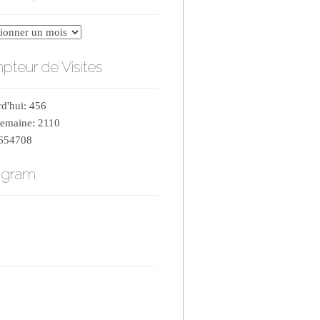
er
teur de Visites
d'hui: 456
semaine: 2110
 654708
agram