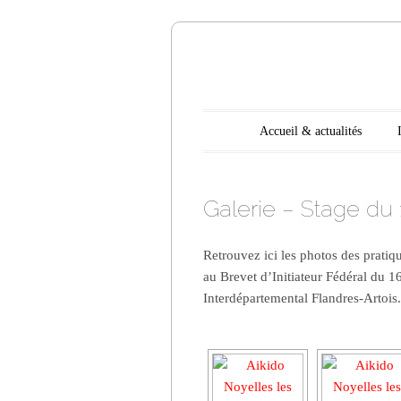
Aikido N
Main menu
Skip to content
Accueil & actualités
Galerie – Stage du
Retrouvez ici les photos des pratiq
au Brevet d’Initiateur Fédéral du 
Interdépartemental Flandres-Artois.