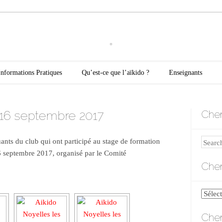
oyelles les Secli
Informations Pratiques
Qu’est-ce que l’aïkido ?
Enseignants
 16 septembre 2017
Cher
uants du club qui ont participé au stage de formation
Search
16 septembre 2017, organisé par le Comité
Cher
Cherch
par
Cher
catégo