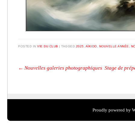
POSTED IN
VIE DU CLUB
|
TAGGED
2025
,
AÏKIDO
,
NOUVELLE ANNÉE
,
N
Post navigation
←
Nouvelles galeries photographiques
Stage de prépa
Proudly powered by W