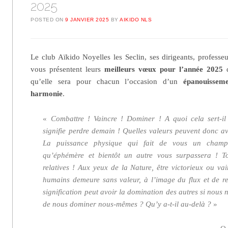
2025
POSTED ON
9 JANVIER 2025
BY
AIKIDO NLS
Le club Aïkido Noyelles les Seclin, ses dirigeants, professe
vous présentent leurs
meilleurs vœux pour l’année 2025
q
qu’elle sera pour chacun l’occasion d’un
épanouissem
harmonie
.
«
Combattre ! Vaincre ! Dominer ! A quoi cela sert-i
signifie perdre demain ! Quelles valeurs peuvent donc av
La puissance physique qui fait de vous un cham
qu’éphémère et bientôt un autre vous surpassera ! Tou
relatives ! Aux yeux de la Nature, être victorieux ou v
humains demeure sans valeur, à l’image du flux et de re
signification peut avoir la domination des autres si nou
de nous dominer nous-mêmes ? Qu’y a-t-il au-delà ?
»