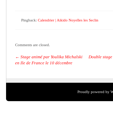
Pingback:
Calendrier | Aikido Noyelles les Seclin
Comments are closed.
Post navigation
←
Stage animé par Youlika Michalski
Double stage 
en Ile de France le 10 décembre
Proudly powered by W