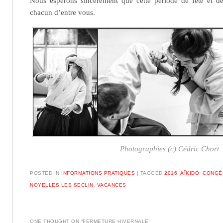
Nous espérons sincèrement que cette période de fête et d
chacun d’entre vous.
Photographies (c) Cédric Chort
POSTED IN
INFORMATIONS PRATIQUES
|
TAGGED
2016
,
AÏKIDO
,
CONGÉ
NOYELLES LES SECLIN
,
VACANCES
ONE THOUGHT ON “
FERMETURE HIVERNALE
”