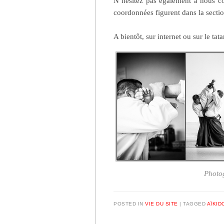
N’hésitez pas également à nous co
coordonnées figurent dans la secti
A bientôt, sur internet ou sur le tata
Photog
POSTED IN
VIE DU SITE
|
TAGGED
AÏKID