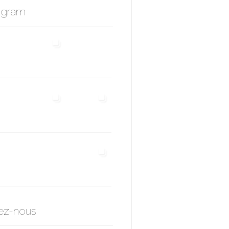
agram
ez-nous