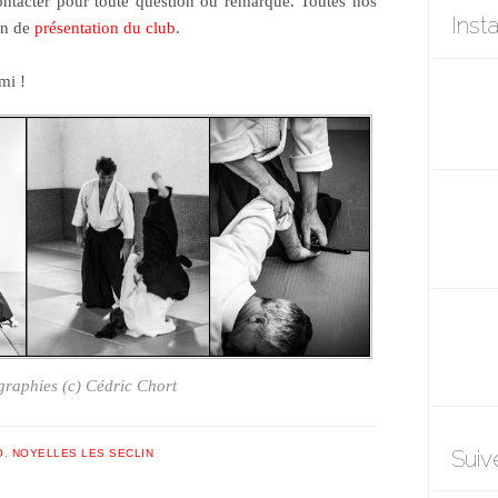
ntacter pour toute question ou remarque. Toutes nos
Inst
on de
présentation du club
.
mi !
raphies (c) Cédric Chort
Suiv
O
,
NOYELLES LES SECLIN