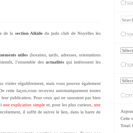
Cher
Search
Cher
te de la
section Aïkido
du judo club de Noyelles les
Cherch
gnements utiles
(horaires, tarifs, adresses, orientations
par
bientôt, l’ensemble des
actualités
qui intéressent les
Cher
catégo
Cherch
s visiter régulièrement, mais vous pouvez également
par
 De cette façon,vous recevrez automatiquement toutes
Comp
date
 leur publication. Pour ceux qui ne sauraient pas bien
ci
une explication simple
et, pour les plus curieux,
une
Aujour
ncrètement, il suffit de suivre le lien, dans la barre de
Cette 
Total: