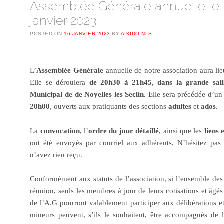
Assemblée Générale annuelle le 
janvier 2023
POSTED ON
16 JANVIER 2023
BY
AIKIDO NLS
L’
Assemblée Générale
annuelle de notre association aura lie
Elle se déroulera
de 20h30 à 21h45, dans la grande sal
Municipal de de Noyelles les Seclin.
Elle sera précédée d’u
20h00
, ouverts aux pratiquants des sections
adultes
et
ados
.
La
convocation
, l’
ordre du jour détaillé
, ainsi que les
liens 
ont été envoyés par courriel aux adhérents. N’hésitez pas
n’avez rien reçu.
Conformément aux statuts de l’association, si l’ensemble des 
réunion, seuls les membres à jour de leurs cotisations et âgé
de l’A.G pourront valablement participer aux délibérations e
mineurs peuvent, s’ils le souhaitent, être accompagnés de l