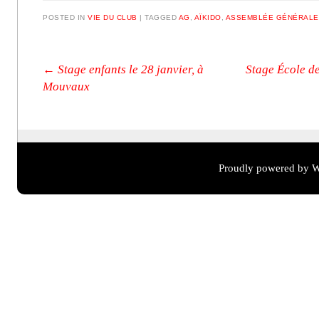
POSTED IN
VIE DU CLUB
|
TAGGED
AG
,
AÏKIDO
,
ASSEMBLÉE GÉNÉRALE
Post navigation
←
Stage enfants le 28 janvier, à
Stage École de
Mouvaux
Proudly powered by W