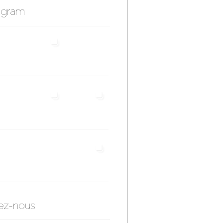
agram
ez-nous