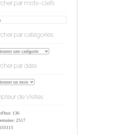
cher par mots-clefs
cher par catégories
er
cher par date
ries
er
teur de Visites
d'hui: 136
semaine: 2517
 655115