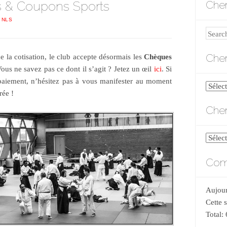
 & Coupons Sports
Cher
 NLS
Search
Cher
de la cotisation, le club accepte désormais les
Chèques
Vous ne savez pas ce dont il s’agit ? Jetez un œil
ici
. Si
aiement, n’hésitez pas à vous manifester au moment
Cherch
rée !
par
Cher
catégo
Cherch
par
Comp
date
Aujour
Cette 
Total: