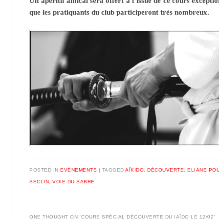
Un apéritif amical sera offert à l’issue de ce cours excepti
que les pratiquants du club participeront très nombreux.
POSTED IN
EVÉNEMENTS
|
TAGGED
AÏKIDO
,
DÉCOUVERTE
,
ELIANE PO
SECLIN
,
VOIE DU SABRE
ONE THOUGHT ON “
COURS SPÉCIAL DÉCOUVERTE DU IAÏDO LE 12/02
”