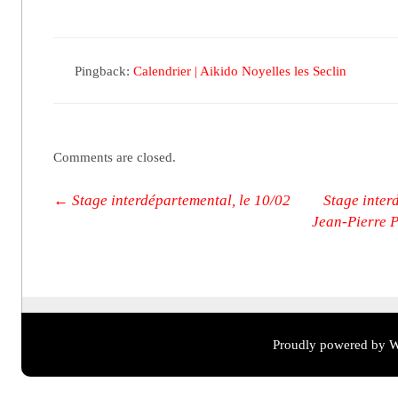
Pingback:
Calendrier | Aikido Noyelles les Seclin
Comments are closed.
Post navigation
←
Stage interdépartemental, le 10/02
Stage inter
Jean-Pierre P
Proudly powered by W