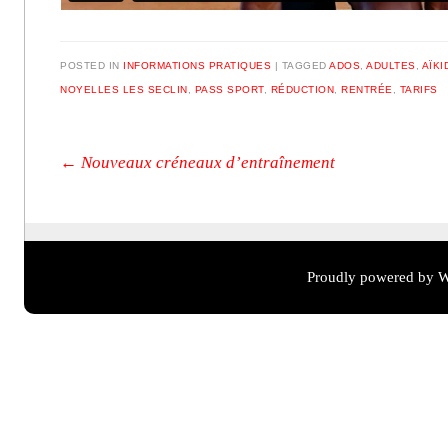
POSTED IN
INFORMATIONS PRATIQUES
|
TAGGED
ADOS
,
ADULTES
,
AÏKI
NOYELLES LES SECLIN
,
PASS SPORT
,
RÉDUCTION
,
RENTRÉE
,
TARIFS
Post navigation
←
Nouveaux créneaux d’entraînement
Proudly powered by W