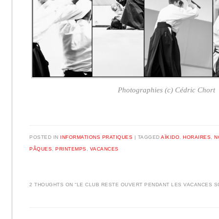
Photographies (c) Cédric Chort
POSTED IN
INFORMATIONS PRATIQUES
|
TAGGED
AÏKIDO
,
HORAIRES
,
N
PÂQUES
,
PRINTEMPS
,
VACANCES
2 THOUGHTS ON “
LE CLUB RESTE OUVERT PENDANT LES VACANCES S