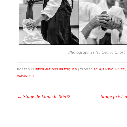
Photographies (c) Cédric Chort
POSTED IN
INFORMATIONS PRATIQUES
|
TAGGED
2016
,
AÏKIDO
,
HIVER
,
VACANCES
Post navigation
←
Stage de Ligue le 06/02
Stage privé 