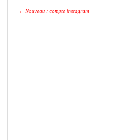
Post navigation
←
Nouveau : compte instagram