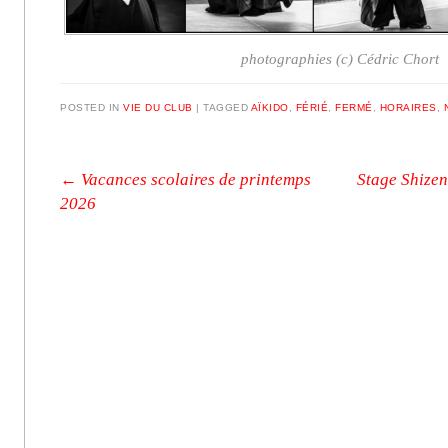
photographies (c) Cédric Chort
POSTED IN
VIE DU CLUB
|
TAGGED
AÏKIDO
,
FÉRIÉ
,
FERMÉ
,
HORAIRES
,
Post navigation
←
Vacances scolaires de printemps
Stage Shizen
2026