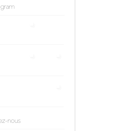
agram
ez-nous