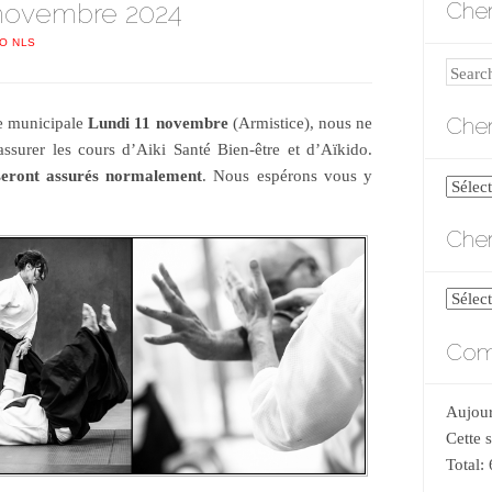
 novembre 2024
Cher
DO NLS
Search
Cher
le municipale
Lundi 11 novembre
(Armistice), nous ne
ssurer les cours d’Aiki Santé Bien-être et d’Aïkido.
seront assurés normalement
. Nous espérons vous y
Cherch
par
Cher
catégo
Cherch
par
Comp
date
Aujour
Cette 
Total: