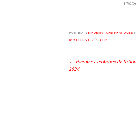
Photog
POSTED IN
INFORMATIONS PRATIQUES
NOYELLES LES SECLIN
Post navigation
←
Vacances scolaires de la To
2024