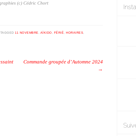
raphies (c) Cédric Chort
Inst
|
TAGGED
11 NOVEMBRE
,
AÏKIDO
,
FÉRIÉ
,
HORAIRES
,
ussaint
Commande groupée d’Automne 2024
→
Suiv