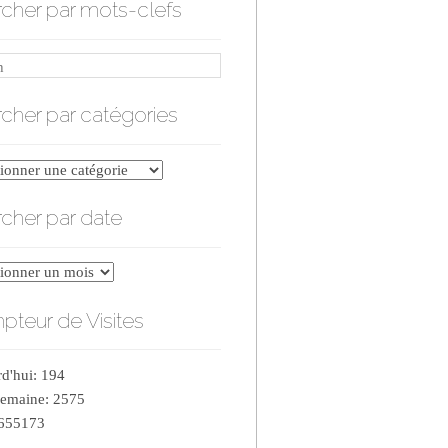
cher par mots-clefs
cher par catégories
er
cher par date
ries
er
teur de Visites
d'hui: 194
semaine: 2575
 655173