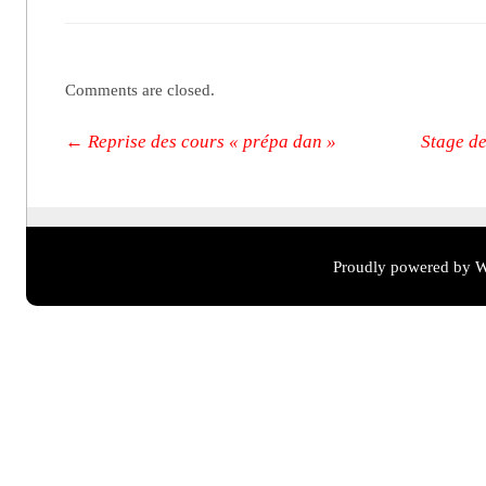
Comments are closed.
Post navigation
←
Reprise des cours « prépa dan »
Stage de
Proudly powered by W