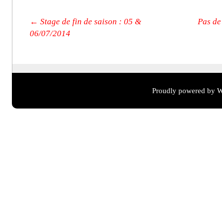
Post navigation
←
Stage de fin de saison : 05 &
Pas de
06/07/2014
Proudly powered by W