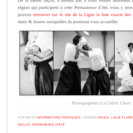
De la même façon, n’hésitez pas à vous rendre librement d
région qui participent à cette Permanence d’été, vous y sere
pouvez
retrouver sur le site de la Ligue la liste exacte des 
dates & heures auxquelles ils pourront vous accueillir.
Photographies (c) Cédric Chort
POSTED IN
INFORMATIONS PRATIQUES
|
TAGGED
AÏKIDO
,
LIGUE FLAND
SECLIN
,
PERMANENCE D'ÉTÉ