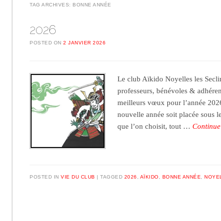
TAG ARCHIVES:
BONNE ANNÉE
2026
POSTED ON
2 JANVIER 2026
Le club Aïkido Noyelles les Seclin
professeurs, bénévoles & adhéren
meilleurs vœux pour l’année 2026
nouvelle année soit placée sous le
que l’on choisit, tout …
Continue
POSTED IN
VIE DU CLUB
TAGGED
2026
,
AÏKIDO
,
BONNE ANNÉE
,
NOYEL
Post navigation