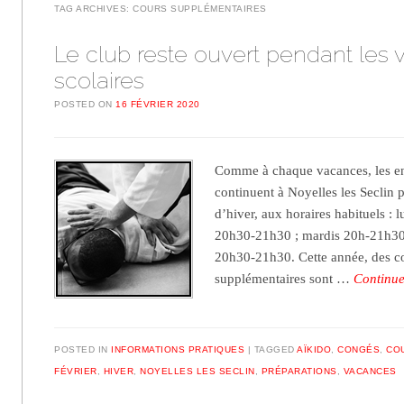
TAG ARCHIVES:
COURS SUPPLÉMENTAIRES
Le club reste ouvert pendant les
scolaires
POSTED ON
16 FÉVRIER 2020
Comme à chaque vacances, les en
continuent à Noyelles les Seclin 
d’hiver, aux horaires habituels :
20h30-21h30 ; mardis 20h-21h30 
20h30-21h30. Cette année, des c
supplémentaires sont …
Continu
POSTED IN
INFORMATIONS PRATIQUES
TAGGED
AÏKIDO
,
CONGÉS
,
CO
FÉVRIER
,
HIVER
,
NOYELLES LES SECLIN
,
PRÉPARATIONS
,
VACANCES