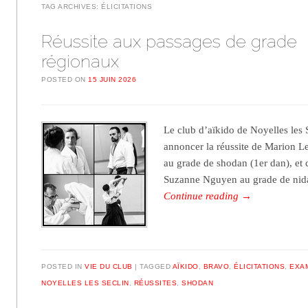
TAG ARCHIVES:
ÉLICITATIONS
Réussite aux passages de grade
régionaux
POSTED ON
15 JUIN 2026
Le club d’aïkido de Noyelles les S
annoncer la réussite de Marion L
au grade de shodan (1er dan), et 
Suzanne Nguyen au grade de ni
Continue reading
→
POSTED IN
VIE DU CLUB
TAGGED
AÏKIDO
,
BRAVO
,
ÉLICITATIONS
,
EXA
NOYELLES LES SECLIN
,
RÉUSSITES
,
SHODAN