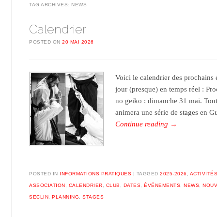
TAG ARCHIVES:
NEWS
Calendrier
POSTED ON
20 MAI 2026
Voici le calendrier des prochains
jour (presque) en temps réel : Pr
no geiko : dimanche 31 mai. Tout
animera une série de stages en 
Continue reading
→
POSTED IN
INFORMATIONS PRATIQUES
TAGGED
2025-2026
,
ACTIVITÉ
ASSOCIATION
,
CALENDRIER
,
CLUB
,
DATES
,
ÉVÉNEMENTS
,
NEWS
,
NOUV
SECLIN
,
PLANNING
,
STAGES