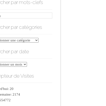
cher par mots-clefs
cher par catégories
er
cher par date
ries
er
teur de Visites
d'hui: 20
semaine: 2174
 654772