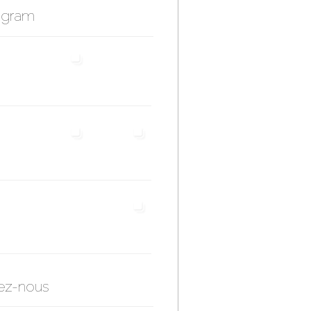
agram
ez-nous