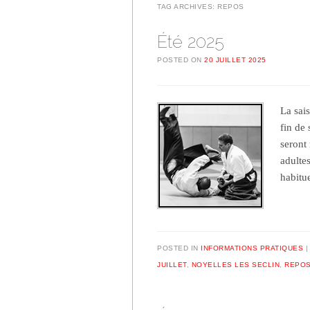
TAG ARCHIVES:
REPOS
Été 2025
POSTED ON
20 JUILLET 2025
La sai
fin de 
seront
adultes
habit
POSTED IN
INFORMATIONS PRATIQUES
JUILLET
,
NOYELLES LES SECLIN
,
REPO