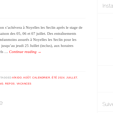
Inst
son s’achèvera à Noyelles les Seclin après le stage de
saison des 05, 06 et 07 juillet. Des entraînements
 néanmoins assurés à Noyelles les Seclin pour les
 jusqu’au jeudi 25 Juillet (inclus), aux horaires
uels …
Continue reading
→
TAGGED
AÏKIDO
,
AOÛT
,
CALENDRIER
,
ÉTÉ 2024
,
JUILLET
,
NG
,
REPOS
,
VACANCES
e
Suiv