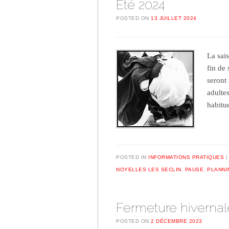
Été 2024
POSTED ON
13 JUILLET 2024
La sai
fin de 
seront
adultes
habit
POSTED IN
INFORMATIONS PRATIQUES
NOYELLES LES SECLIN
,
PAUSE
,
PLANNI
Fermeture hivernal
POSTED ON
2 DÉCEMBRE 2023