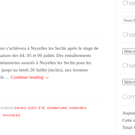
Cher
Search
Cher
son s’achèvera à Noyelles les Seclin après le stage de
Cherch
saison des 04, 05 et 06 juillet. Des entraînements
par
 néanmoins assurés à Noyelles les Seclin pour les
Cher
catégo
 jusqu’au lundi 28 Juillet (inclus), aux horaires
uels …
Continue reading
→
Cherch
par
Comp
date
TAGGED
AÏKIDO
,
AOÛT
,
ÉTÉ
,
FERMETURE
,
HORAIRES
,
Aujour
S
,
VACANCES
Cette 
Total: