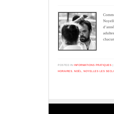
Comme 
Noyell
d’anné
adulte
chacu
POSTED IN
INFORMATIONS PRATIQUES
HORAIRES
,
NOËL
,
NOYELLES LES SECL
Post navigation