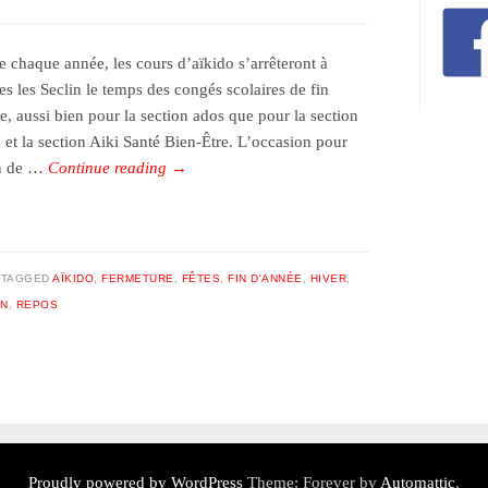
chaque année, les cours d’aïkido s’arrêteront à
es les Seclin le temps des congés scolaires de fin
e, aussi bien pour la section ados que pour la section
s et la section Aiki Santé Bien-Être. L’occasion pour
n de …
Continue reading
→
TAGGED
AÏKIDO
,
FERMETURE
,
FÊTES
,
FIN D'ANNÉE
,
HIVER
,
IN
,
REPOS
Proudly powered by WordPress
Theme: Forever by
Automattic
.