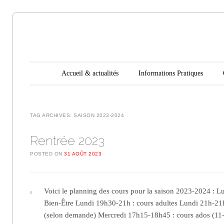
Aikido
Main menu
Skip to content
Accueil & actualités
Informations Pratiques
Noyelles les
Seclin
TAG ARCHIVES:
SAISON 2023-2024
Rentrée 2023
POSTED ON
31 AOÛT 2023
Voici le planning des cours pour la saison 2023-2024 : L
Bien-Être Lundi 19h30-21h : cours adultes Lundi 21h-21h
(selon demande) Mercredi 17h15-18h45 : cours ados (11-