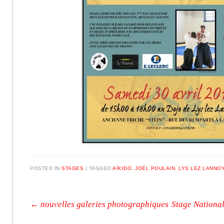
POSTED IN
STAGES
|
TAGGED
AÏKIDO
,
JOËL POULAIN
,
LYS LEZ LANNO
Post navigation
←
nouvelles galeries photographiques
Stage National