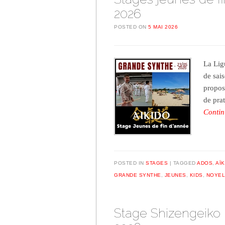
2026
POSTED ON
5 MAI 2026
La Lig
de sai
propos
de pra
Contin
POSTED IN
STAGES
TAGGED
ADOS
,
AÏK
GRANDE SYNTHE
,
JEUNES
,
KIDS
,
NOYEL
Stage Shizengeiko 