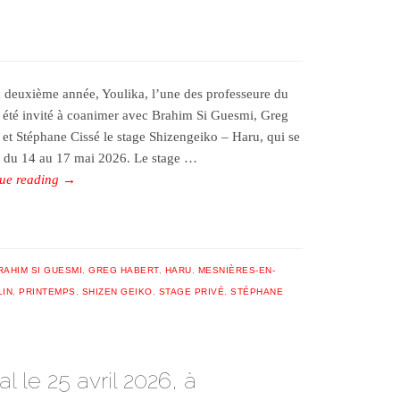
a deuxième année, Youlika, l’une des professeure du
a été invité à coanimer avec Brahim Si Guesmi, Greg
 et Stéphane Cissé le stage Shizengeiko – Haru, qui se
a du 14 au 17 mai 2026. Le stage …
ue reading
→
RAHIM SI GUESMI
,
GREG HABERT
,
HARU
,
MESNIÈRES-EN-
LIN
,
PRINTEMPS
,
SHIZEN GEIKO
,
STAGE PRIVÉ
,
STÉPHANE
 le 25 avril 2026, à