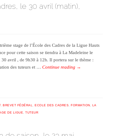
es, le 30 avril (matin),
trième stage de l’École des Cadres de la Ligue Hauts
nce pour cette saison se tiendra à La Madeleine le
30 avril , de 9h30 à 12h. Il portera sur le thème :
ation des tuteurs et …
Continue reading
→
F
,
BREVET FÉDÉRAL
,
ECOLE DES CADRES
,
FORMATION
,
LA
AGE DE LIGUE
,
TUTEUR
n de saison, le 23 mai