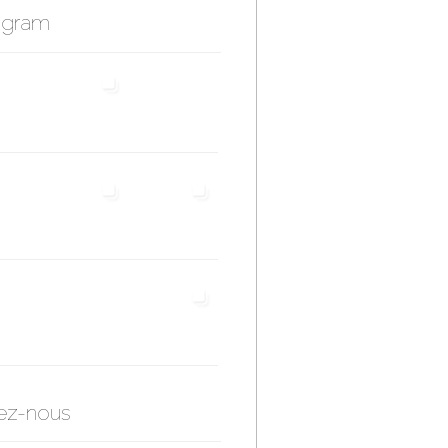
agram
ez-nous