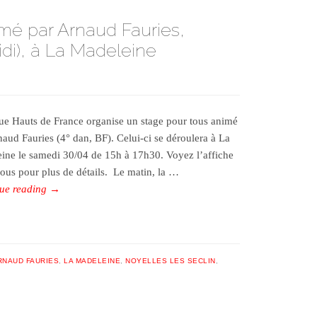
mé par Arnaud Fauries,
idi), à La Madeleine
ue Hauts de France organise un stage pour tous animé
naud Fauries (4° dan, BF). Celui-ci se déroulera à La
ine le samedi 30/04 de 15h à 17h30. Voyez l’affiche
sous pour plus de détails. Le matin, la …
ue reading
→
RNAUD FAURIES
,
LA MADELEINE
,
NOYELLES LES SECLIN
,