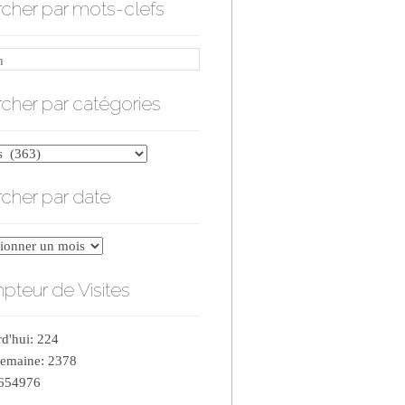
cher par mots-clefs
cher par catégories
er
cher par date
ries
er
teur de Visites
d'hui: 224
semaine: 2378
 654976