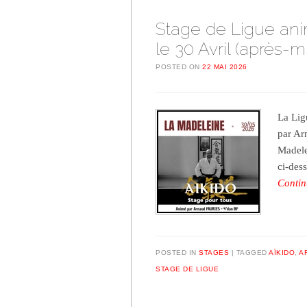
Stage de Ligue ani
le 30 Avril (après-m
POSTED ON
22 MAI 2026
La Lig
par Ar
Madele
ci-des
Contin
POSTED IN
STAGES
TAGGED
AÏKIDO
,
A
STAGE DE LIGUE