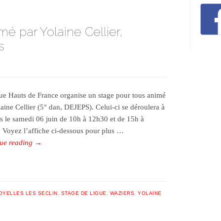
é par Yolaine Cellier,
s
ue Hauts de France organise un stage pour tous animé
laine Cellier (5° dan, DEJEPS). Celui-ci se déroulera à
s le samedi 06 juin de 10h à 12h30 et de 15h à
 Voyez l’affiche ci-dessous pour plus …
ue reading
→
OYELLES LES SECLIN
,
STAGE DE LIGUE
,
WAZIERS
,
YOLAINE