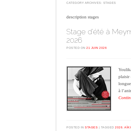
CATEGORY ARCHIVES:
STAGES
description stages
Stage d’été à Meyma
2026
POSTED ON
21 JUIN 2026
Youlik
plaisir
longue
à l’an
Contin
POSTED IN
STAGES
TAGGED
2026
,
AÏK