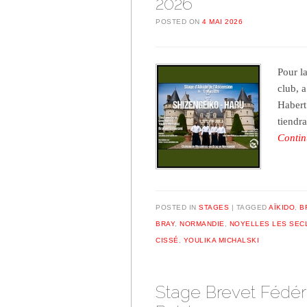
2026
POSTED ON
4 MAI 2026
Pour l
club, 
Habert
tiendr
Contin
POSTED IN
STAGES
TAGGED
AÏKIDO
,
B
BRAY
,
NORMANDIE
,
NOYELLES LES SEC
CISSÉ
,
YOULIKA MICHALSKI
Stage Brevet Fédéral