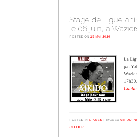
Stage de Ligue anim
le 06 juin, à Wazier
POSTED ON
25 MAI 2026
La Lig
par Yo
Wazier
17h30.
Contin
POSTED IN
STAGES
TAGGED
AÏKIDO
,
N
CELLIER