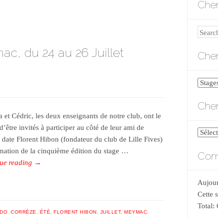
Cher
Search
c, du 24 au 26 Juillet
Cher
Cherch
par
Cher
catégo
a et Cédric, les deux enseignants de notre club, ont le
 d’être invités à participer au côté de leur ami de
Cherch
 date Florent Hibon (fondateur du club de Lille Fives)
par
imation de la cinquième édition du stage …
Comp
date
ue reading
→
Aujour
Cette 
Total:
IDO
,
CORRÈZE
,
ÉTÉ
,
FLORENT HIBON
,
JUILLET
,
MEYMAC
,