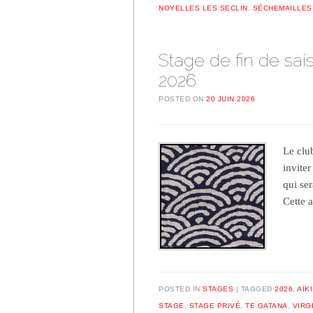
NOYELLES LES SECLIN
,
SÉCHEMAILLES
Stage de fin de sais
2026
POSTED ON
20 JUIN 2026
Le club
inviter
qui ser
Cette 
POSTED IN
STAGES
TAGGED
2026
,
AÏK
STAGE
,
STAGE PRIVÉ
,
TE GATANA
,
VIRG