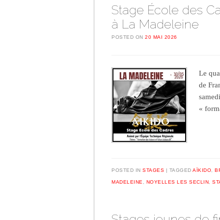
Stage École des Cadr
à La Madeleine
POSTED ON
20 MAI 2026
Le qua
de Fra
samedi 
« form
POSTED IN
STAGES
TAGGED
AÏKIDO
,
B
MADELEINE
,
NOYELLES LES SECLIN
,
ST
Stages jeunes de fi