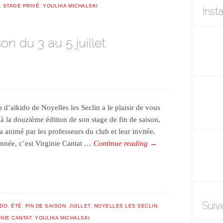
,
STAGE PRIVÉ
,
YOULIKA MICHALSKI
Inst
on du 3 au 5 juillet
 d’aïkido de Noyelles les Seclin a le plaisir de vous
 à la douzième édition de son stage de fin de saison,
a animé par les professeurs du club et leur invitée.
année, c’est Virginie Cantat …
Continue reading
→
Suiv
IDO
,
ÉTÉ
,
FIN DE SAISON
,
JUILLET
,
NOYELLES LES SECLIN
,
INIE CANTAT
,
YOULIKA MICHALSKI