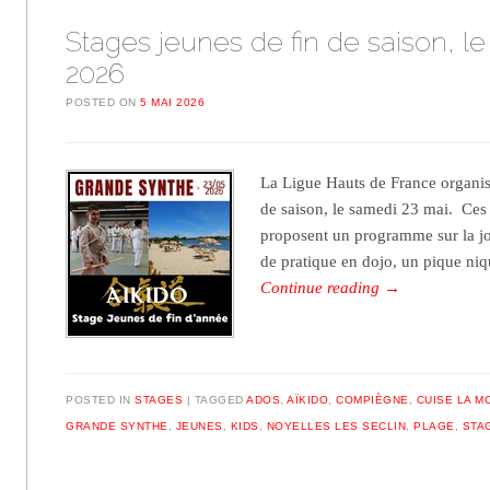
Stages jeunes de fin de saison, le
2026
POSTED ON
5 MAI 2026
La Ligue Hauts de France organis
de saison, le samedi 23 mai. Ces
proposent un programme sur la jo
de pratique en dojo, un pique niq
Continue reading
→
POSTED IN
STAGES
TAGGED
ADOS
,
AÏKIDO
,
COMPIÈGNE
,
CUISE LA M
GRANDE SYNTHE
,
JEUNES
,
KIDS
,
NOYELLES LES SECLIN
,
PLAGE
,
STA