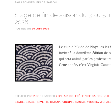
TAG ARCHIVES:
FIN DE SAISON
Stage de fin de saison du 3 au 5 ju
2026
POSTED ON
20 JUIN 2026
Le club d’aïkido de Noyelles les S
inviter à la douzième édition de s
qui sera animé par les professeurs
Cette année, c’est Virginie Cant
POSTED IN
STAGES
TAGGED
2026
,
AÏKIDO
,
ÉTÉ
,
FIN DE SAISON
,
JUIL
STAGE
,
STAGE PRIVÉ
,
TE GATANA
,
VIRGINIE CANTAT
,
YOULIKA MICHAL