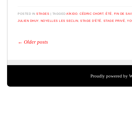
POSTED IN
STAGES
TAGGED
AÏKIDO
,
CÉDRIC CHORT
,
ÉTÉ
,
FIN DE SA
JULIEN DHUY
,
NOYELLES LES SECLIN
,
STAGE D'ÉTÉ
,
STAGE PRIVÉ
,
YO
Post navigation
←
Older posts
Proudly powered by W