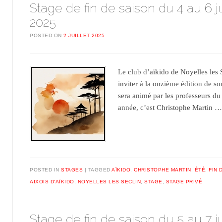
Stage de fin de saison du 4 au 6 ju
2025
POSTED ON
2 JUILLET 2025
Le club d’aïkido de Noyelles les S
inviter à la onzième édition de so
sera animé par les professeurs du 
année, c’est Christophe Martin 
POSTED IN
STAGES
TAGGED
AÏKIDO
,
CHRISTOPHE MARTIN
,
ÉTÉ
,
FIN 
AIXOIS D'AÏKIDO
,
NOYELLES LES SECLIN
,
STAGE
,
STAGE PRIVÉ
Stage de fin de saison du 5 au 7 ju