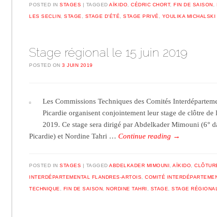
POSTED IN
STAGES
TAGGED
AÏKIDO
,
CÉDRIC CHORT
,
FIN DE SAISON
,
LES SECLIN
,
STAGE
,
STAGE D'ÉTÉ
,
STAGE PRIVÉ
,
YOULIKA MICHALSKI
Stage régional le 15 juin 2019
POSTED ON
3 JUIN 2019
Les Commissions Techniques des Comités Interdéparteme
Picardie organisent conjointement leur stage de clôtre de 
2019. Ce stage sera dirigé par Abdelkader Mimouni (6° d
Picardie) et Nordine Tahri …
Continue reading
→
POSTED IN
STAGES
TAGGED
ABDELKADER MIMOUNI
,
AÏKIDO
,
CLÔTUR
INTERDÉPARTEMENTAL FLANDRES-ARTOIS
,
COMITÉ INTERDÉPARTEMEN
TECHNIQUE
,
FIN DE SAISON
,
NORDINE TAHRI
,
STAGE
,
STAGE RÉGIONA