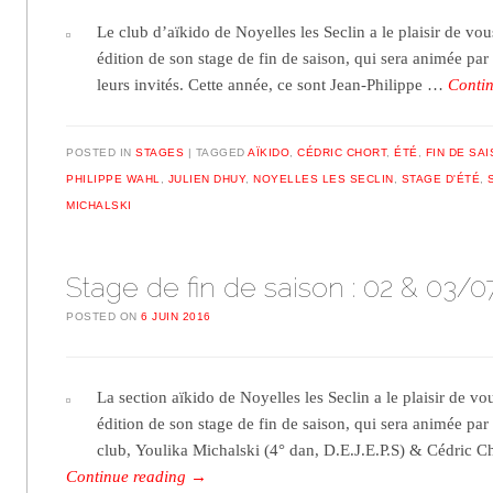
Le club d’aïkido de Noyelles les Seclin a le plaisir de vou
édition de son stage de fin de saison, qui sera animée par 
leurs invités. Cette année, ce sont Jean-Philippe …
Conti
POSTED IN
STAGES
TAGGED
AÏKIDO
,
CÉDRIC CHORT
,
ÉTÉ
,
FIN DE SA
PHILIPPE WAHL
,
JULIEN DHUY
,
NOYELLES LES SECLIN
,
STAGE D'ÉTÉ
,
MICHALSKI
Stage de fin de saison : 02 & 03/0
POSTED ON
6 JUIN 2016
La section aïkido de Noyelles les Seclin a le plaisir de vou
édition de son stage de fin de saison, qui sera animée par
club, Youlika Michalski (4° dan, D.E.J.E.P.S) & Cédric C
Continue reading
→