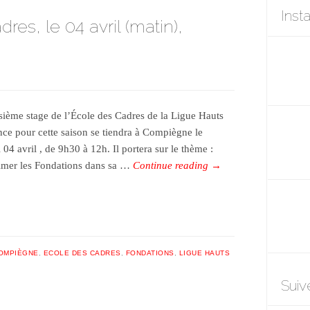
Inst
es, le 04 avril (matin),
isième stage de l’École des Cadres de la Ligue Hauts
nce pour cette saison se tiendra à Compiègne le
04 avril , de 9h30 à 12h. Il portera sur le thème :
imer les Fondations dans sa …
Continue reading
→
OMPIÈGNE
,
ECOLE DES CADRES
,
FONDATIONS
,
LIGUE HAUTS
Suiv