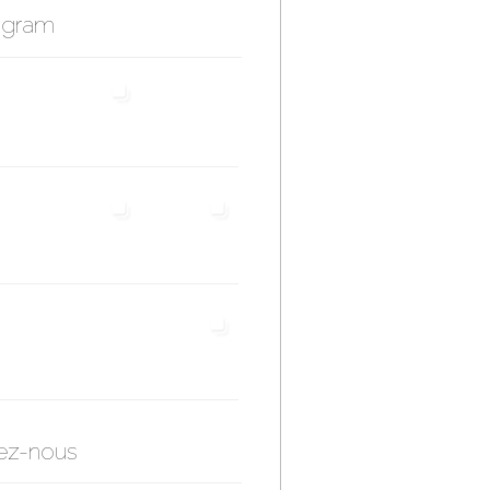
agram
ez-nous