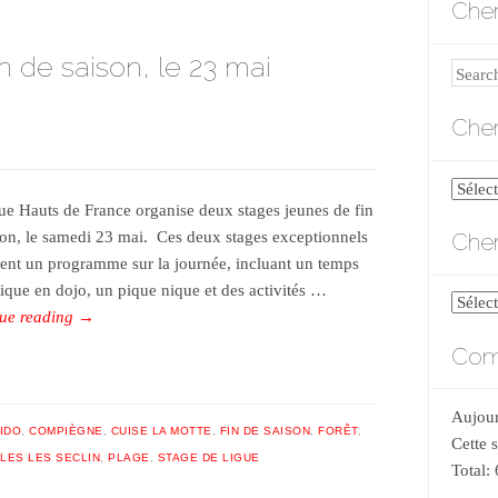
Cher
n de saison, le 23 mai
Search
Cher
Cherch
ue Hauts de France organise deux stages jeunes de fin
par
Cher
son, le samedi 23 mai. Ces deux stages exceptionnels
catégo
ent un programme sur la journée, incluant un temps
tique en dojo, un pique nique et des activités …
Cherch
ue reading
→
par
Comp
date
Aujour
IDO
,
COMPIÈGNE
,
CUISE LA MOTTE
,
FIN DE SAISON
,
FORÊT
,
Cette 
LES LES SECLIN
,
PLAGE
,
STAGE DE LIGUE
Total: