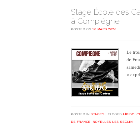
Stage École des Cadr
à Compiègne
POSTED ON
10 MARS 2026
Le tro
de Fra
samedi 
« expr
POSTED IN
STAGES
TAGGED
AÏKIDO
,
C
DE FRANCE
,
NOYELLES LES SECLIN