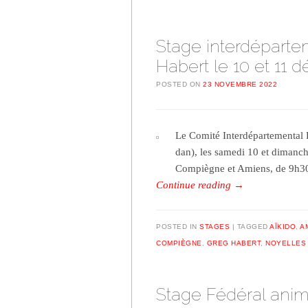
Stage interdéparte
Habert le 10 et 11
POSTED ON
23 NOVEMBRE 2022
Le Comité Interdépartemental 
dan), les samedi 10 et dimanc
Compiègne et Amiens, de 9h30
Continue reading
→
POSTED IN
STAGES
TAGGED
AÏKIDO
,
A
COMPIÈGNE
,
GREG HABERT
,
NOYELLES 
Stage Fédéral anim