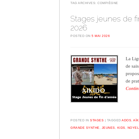
TAG ARCHIVES:
COMPIÈGNE
Stages jeunes de fi
2026
POSTED ON
5 MAI 2026
La Lig
de sai
propos
de pra
Contin
POSTED IN
STAGES
TAGGED
ADOS
,
AÏK
GRANDE SYNTHE
,
JEUNES
,
KIDS
,
NOYEL