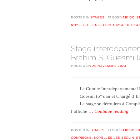
POSTED IN
STAGES
TAGGED
AÏKIDO
,
B
NOYELLES LES SECLIN
,
STAGE DE LIGU
Stage interdéparte
Brahim Si Guesmi 
POSTED ON
20 NOVEMBRE 2023
Le Comité Interdépartemental 
Guesmi (6° dan et Chargé d’E
Le stage se déroulera à Compi
l’affiche …
Continue reading
→
POSTED IN
STAGES
TAGGED
AÏKIDO
,
B
COMPIÈGNE
,
NOYELLES LES SECLIN
,
S