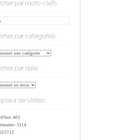
cher par mots-clefs
cher par catégories
er
cher par date
ries
er
teur de Visites
d'hui: 401
semaine: 3114
 655712