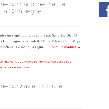
mé par Sandrine Bier, le
i), à Compiègne
nise un stage pour tous animé par Sandrine Bier (3°
ra à Compiègne le samedi 04/04 de 15h à 17h30. Voyez
 de détails. Le matin, la Ligue …
Continue reading
→
OMPIÈGNE
,
LIGUE HAUTS DE FRANCE
,
NOYELLES LES
UE
,
STAGE POUR TOUS
mé par Xavier Dufau le