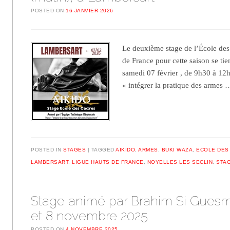
POSTED ON
16 JANVIER 2026
Le deuxième stage de l’École des
de France pour cette saison se ti
samedi 07 février , de 9h30 à 12h.
« intégrer la pratique des armes
POSTED IN
STAGES
TAGGED
AÏKIDO
,
ARMES
,
BUKI WAZA
,
ECOLE DES
LAMBERSART
,
LIGUE HAUTS DE FRANCE
,
NOYELLES LES SECLIN
,
STA
Stage animé par Brahim Si Guesmi
et 8 novembre 2025
POSTED ON
4 NOVEMBRE 2025