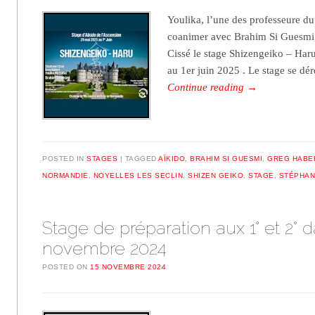
Youlika, l’une des professeure du 
coanimer avec Brahim Si Guesmi,
Cissé le stage Shizengeiko – Haru
au 1er juin 2025 . Le stage se dé
Continue reading
→
POSTED IN
STAGES
TAGGED
AÏKIDO
,
BRAHIM SI GUESMI
,
GREG HABE
NORMANDIE
,
NOYELLES LES SECLIN
,
SHIZEN GEIKO
,
STAGE
,
STÉPHAN
Stage de préparation aux 1° et 2° d
novembre 2024
POSTED ON
15 NOVEMBRE 2024