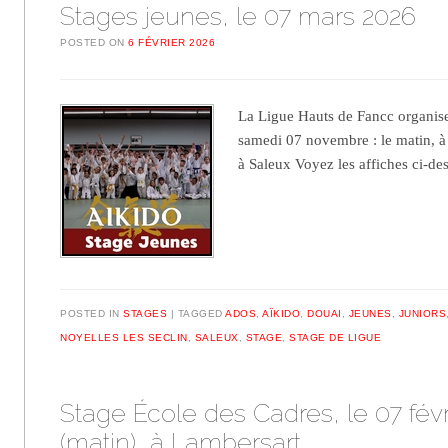
Stages jeunes, le 07 mars 2026
POSTED ON
6 FÉVRIER 2026
La Ligue Hauts de Fancc organise
samedi 07 novembre : le matin, à
à Saleux Voyez les affiches ci-de
POSTED IN
STAGES
TAGGED
ADOS
,
AÏKIDO
,
DOUAI
,
JEUNES
,
JUNIORS
NOYELLES LES SECLIN
,
SALEUX
,
STAGE
,
STAGE DE LIGUE
Stage École des Cadres, le 07 févr
(matin), à Lambersart