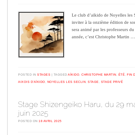
Le club d’aïkido de Noyelles les S
inviter à la onzième édition de so
sera animé par les professeurs du 
année, c’est Christophe Martin 
POSTED IN
STAGES
TAGGED
AÏKIDO
,
CHRISTOPHE MARTIN
,
ÉTÉ
,
FIN 
AIXOIS D'AÏKIDO
,
NOYELLES LES SECLIN
,
STAGE
,
STAGE PRIVÉ
Stage Shizengeiko Haru, du 29 ma
juin 2025
POSTED ON
18 AVRIL 2025