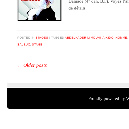
Damade (4° dan, B.F). Voyez l’af
de détails.
POSTED IN
STAGES
TAGGED
ABDELKADER MIMOUNI
,
AÏKIDO
,
HOMME
SALEUX
,
STAGE
Post navigation
←
Older posts
Proudly powered by W