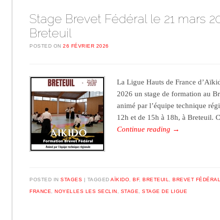
Stage Brevet Fédéral le 21 mars 2
Breteuil
POSTED ON
26 FÉVRIER 2026
La Ligue Hauts de France d’Aïki
2026 un stage de formation au Br
animé par l’équipe technique régi
12h et de 15h à 18h, à Breteuil. 
Continue reading
→
POSTED IN
STAGES
TAGGED
AÏKIDO
,
BF
,
BRETEUIL
,
BREVET FÉDÉRA
FRANCE
,
NOYELLES LES SECLIN
,
STAGE
,
STAGE DE LIGUE