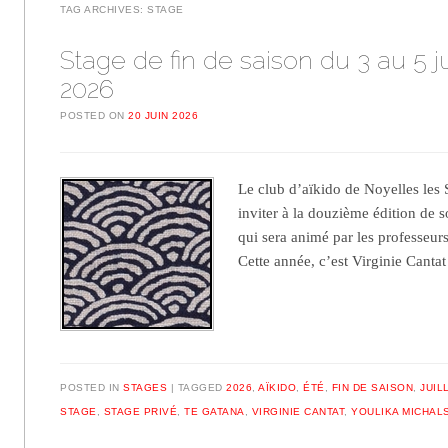
TAG ARCHIVES:
STAGE
Stage de fin de saison du 3 au 5 ju
2026
POSTED ON
20 JUIN 2026
Le club d’aïkido de Noyelles les S
inviter à la douzième édition de s
qui sera animé par les professeurs
Cette année, c’est Virginie Cant
POSTED IN
STAGES
TAGGED
2026
,
AÏKIDO
,
ÉTÉ
,
FIN DE SAISON
,
JUIL
STAGE
,
STAGE PRIVÉ
,
TE GATANA
,
VIRGINIE CANTAT
,
YOULIKA MICHAL