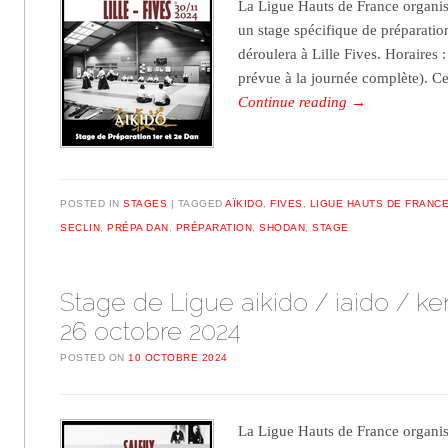
La Ligue Hauts de France organi
un stage spécifique de préparatio
déroulera à Lille Fives. Horaires 
prévue à la journée complète). C
Continue reading
→
POSTED IN
STAGES
TAGGED
AÏKIDO
,
FIVES
,
LIGUE HAUTS DE FRANC
SECLIN
,
PRÉPA DAN
,
PRÉPARATION
,
SHODAN
,
STAGE
Stage de Ligue aikido / iaido / ke
26 octobre 2024
POSTED ON
10 OCTOBRE 2024
La Ligue Hauts de France organis