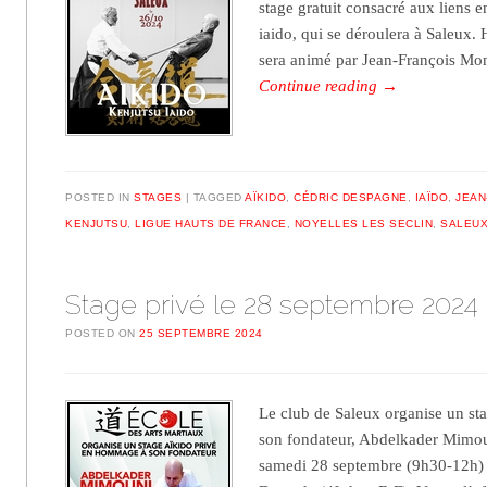
stage gratuit consacré aux liens e
iaido, qui se déroulera à Saleux. 
sera animé par Jean-François Mo
Continue reading
→
POSTED IN
STAGES
TAGGED
AÏKIDO
,
CÉDRIC DESPAGNE
,
IAÏDO
,
JEAN
KENJUTSU
,
LIGUE HAUTS DE FRANCE
,
NOYELLES LES SECLIN
,
SALEU
Stage privé le 28 septembre 2024
POSTED ON
25 SEPTEMBRE 2024
Le club de Saleux organise un s
son fondateur, Abdelkader Mimoun
samedi 28 septembre (9h30-12h) 