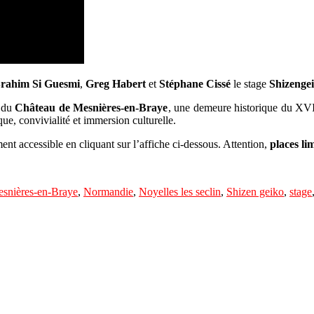
rahim Si Guesmi
,
Greg Habert
et
Stéphane Cissé
le stage
Shizenge
r du
Château de Mesnières-en-Braye
, une demeure historique du XVIᵉ
ue, convivialité et immersion culturelle.
ent accessible en cliquant sur l’affiche ci-dessous. Attention,
places li
snières-en-Braye
,
Normandie
,
Noyelles les seclin
,
Shizen geiko
,
stage