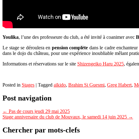
Youlika
, l’une des professeure du club, a été invité à coanimer avec
B
Le stage se déroulera en
pension complète
dans le cadre enchanteu
dans le dojo du château, pour une expérience inoubliable mêlant pratiq
Informations et réservations sur le site
Shizengeiko Haru 2025
, égalem
Posted in
Stages
|
Tagged
aïkido
,
Brahim Si Guesmi
,
Greg Habert
,
Me
Post navigation
←
Pas de cours jeudi 29 mai 2025
Stage anniversaire du club de Mouvaux, le samedi 14 juin 2025
→
Chercher par mots-clefs