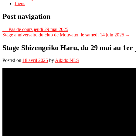
Liens
Post navigation
←
Pas de cours jeudi 29 mai 2025
Stage anniversaire du club de Mouvaux, le samedi 14 juin 2025
→
Stage Shizengeiko Haru, du 29 mai au 1er 
Posted on
18 avril 2025
by
Aikido NLS