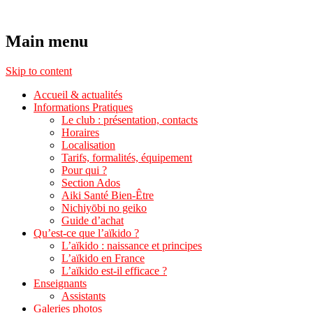
Aikido Noyelles les Seclin
Main menu
Skip to content
Accueil & actualités
Informations Pratiques
Le club : présentation, contacts
Horaires
Localisation
Tarifs, formalités, équipement
Pour qui ?
Section Ados
Aiki Santé Bien-Être
Nichiyōbi no geiko
Guide d’achat
Qu’est-ce que l’aïkido ?
L’aïkido : naissance et principes
L’aïkido en France
L’aïkido est-il efficace ?
Enseignants
Assistants
Galeries photos