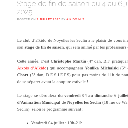
Stage de fin de saison du 4 au 6 ju
2025
POSTED ON
2 JUILLET 2025
BY
AIKIDO NLS
Le club d’aïkido de Noyelles les Seclin a le plaisir de vous in
son
stage de fin de saison
, qui sera animé par les professeurs
Cette année, c’est
Christophe Martin
(4° dan, B.F, pratiquan
Aixois d’Aïkido
) qui accompagnera
Youlika Michalski
(5° 
Chort
(5° dan, D.E.S.J.E.P.S) pour pas moins de 11h de pra
de se séparer avant la coupure estivale !
Le stage se déroulera
du vendredi 04 au dimanche 6 juille
d’Animation Municipal
de
Noyelles les Seclin
(18 rue de Wat
Seclin), selon le programme suivant :
Vendredi 04 juillet : 19h-21h