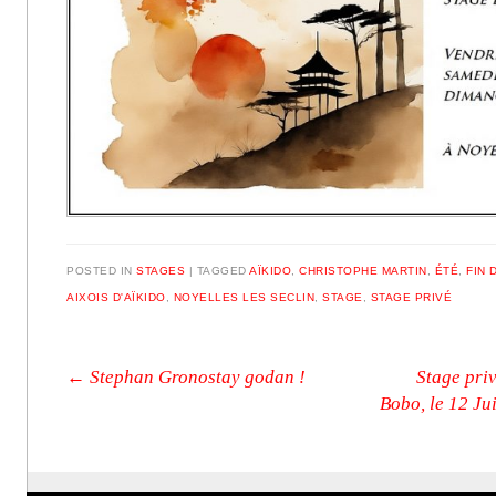
POSTED IN
STAGES
|
TAGGED
AÏKIDO
,
CHRISTOPHE MARTIN
,
ÉTÉ
,
FIN 
AIXOIS D'AÏKIDO
,
NOYELLES LES SECLIN
,
STAGE
,
STAGE PRIVÉ
Post navigation
←
Stephan Gronostay godan !
Stage pri
Bobo, le 12 Ju