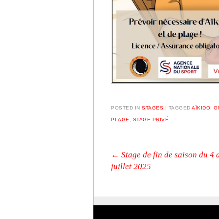
POSTED IN
STAGES
|
TAGGED
AÏKIDO
,
G
PLAGE
,
STAGE PRIVÉ
Post navigation
←
Stage de fin de saison du 4 
juillet 2025