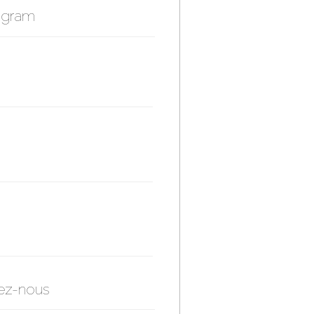
agram
ez-nous