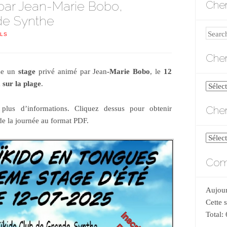
par Jean-Marie Bobo,
Cher
nde Synthe
Search
NLS
Cher
ise un
stage
privé animé par Jean
-Marie Bobo
, le
12
a
sur la plage
.
Cherch
par
Cher
 plus d’informations. Cliquez dessus pour obtenir
catégo
 de la journée au format PDF.
Cherch
par
Comp
date
Aujour
Cette 
Total: