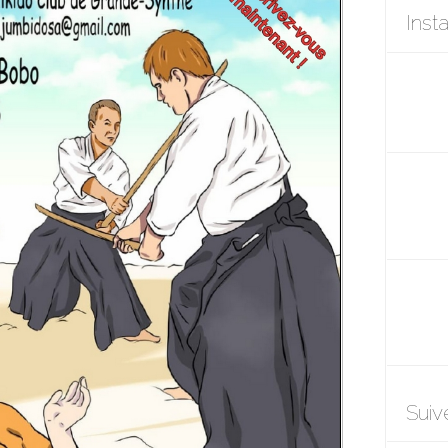
Inst
Suiv