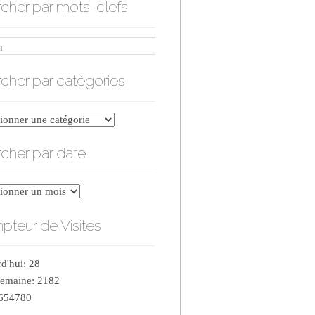
cher par mots-clefs
cher par catégories
er
cher par date
ries
er
teur de Visites
d'hui: 28
semaine: 2182
 654780