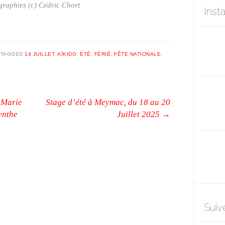
raphies (c) Cédric Chort
Inst
|
TAGGED
14 JUILLET
,
AÏKIDO
,
ÉTÉ
,
FÉRIÉ
,
FÊTE NATIONALE
,
-Marie
Stage d’été à Meymac, du 18 au 20
ynthe
Juillet 2025
→
Suiv