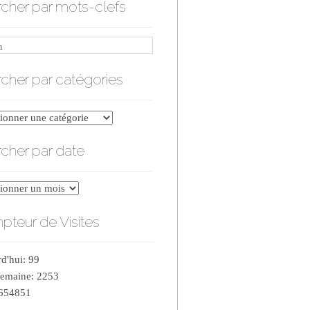
cher par mots-clefs
cher par catégories
er
cher par date
ries
er
teur de Visites
d'hui: 99
semaine: 2253
 654851