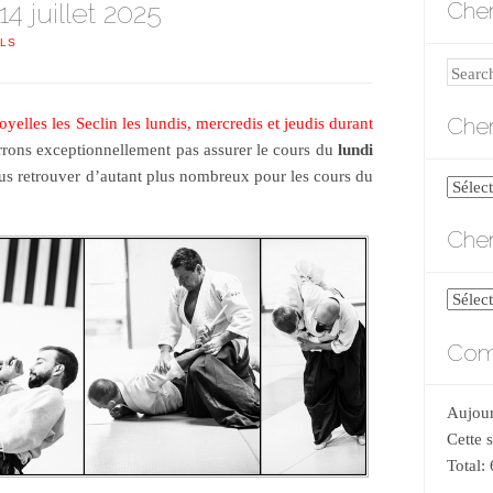
4 juillet 2025
Cher
NLS
Search
Cher
yelles les Seclin les lundis, mercredis et jeudis durant
rrons exceptionnellement pas assurer le cours du
lundi
us retrouver d’autant plus nombreux pour les cours du
Cherch
par
Cher
catégo
Cherch
par
Comp
date
Aujour
Cette 
Total: