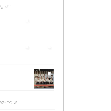
agram
ez-nous