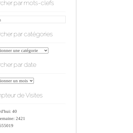
cher par mots-clefs
cher par catégories
er
cher par date
ries
er
teur de Visites
d'hui: 40
semaine: 2421
 655019