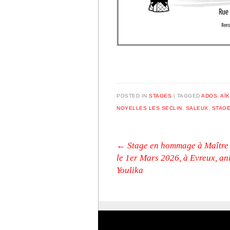
POSTED IN
STAGES
|
TAGGED
ADOS
,
AÏK
NOYELLES LES SECLIN
,
SALEUX
,
STAG
Post navigation
←
Stage en hommage à Maître
le 1er Mars 2026, à Evreux, an
Youlika