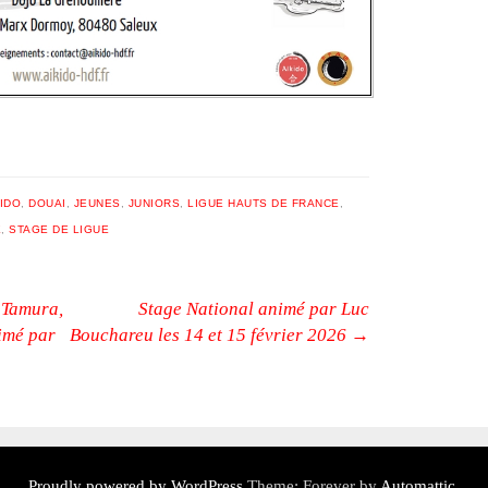
IDO
,
DOUAI
,
JEUNES
,
JUNIORS
,
LIGUE HAUTS DE FRANCE
,
E
,
STAGE DE LIGUE
 Tamura,
Stage National animé par Luc
imé par
Bouchareu les 14 et 15 février 2026
→
Proudly powered by WordPress
Theme: Forever by
Automattic
.