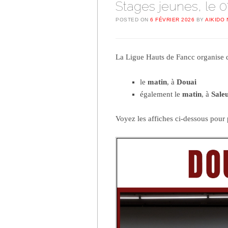
Stages jeunes, le 
POSTED ON
6 FÉVRIER 2026
BY
AIKIDO 
La Ligue Hauts de Fancc organise
le
matin
, à
Douai
également le
matin
, à
Sale
Voyez les affiches ci-dessous pour 