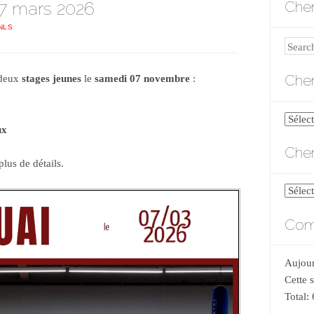
07 mars 2026
Cher
NLS
Search
Cher
 deux
stages jeunes
le
samedi 07 novembre
:
Cherch
ux
par
Cher
catégo
plus de détails.
Cherch
par
Comp
date
Aujour
Cette 
Total: