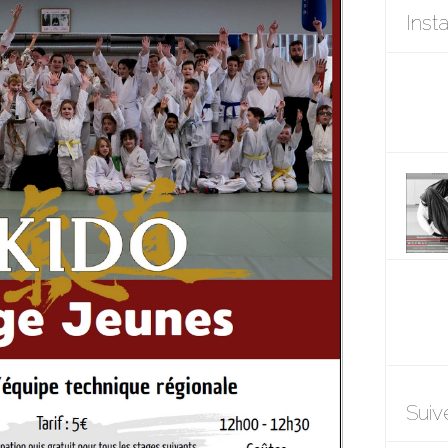
Inst
Suiv