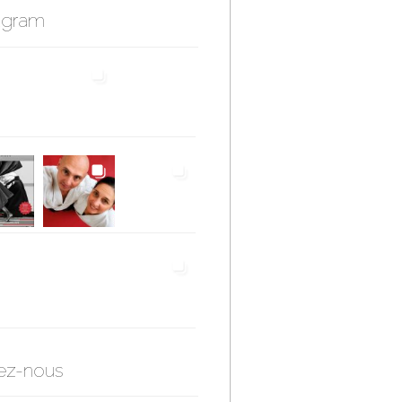
agram
ez-nous