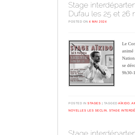
Stage interdéparte
Dufau les 25 et 26 
POSTED ON
4 MAI 2024
Le Com
animé 
Nation
se dér
9h30-
POSTED IN
STAGES
TAGGED
AÏKIDO
,
A
NOYELLES LES SECLIN
,
STAGE INTERD
Stage interdéparte