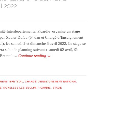
il 2022
ité Interdépartemental Picardie organise un stage
par Xavier Dufau (5° dan et Chargé d’Enseignement
al), les samedi 2 et dimanche 3 avril 2022. Le stage se
era selon le planning suivant : samedi 02 avril, 9h-
 Breteuil …
Continue reading
→
MIENS
,
BRETEUIL
,
CHARGÉ D'ENSEIGNEMENT NATIONAL
,
E
,
NOYELLES LES SECLIN
,
PICARDIE
,
STAGE