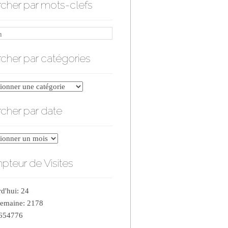
cher par mots-clefs
cher par catégories
er
cher par date
ries
er
teur de Visites
d'hui: 24
semaine: 2178
 654776