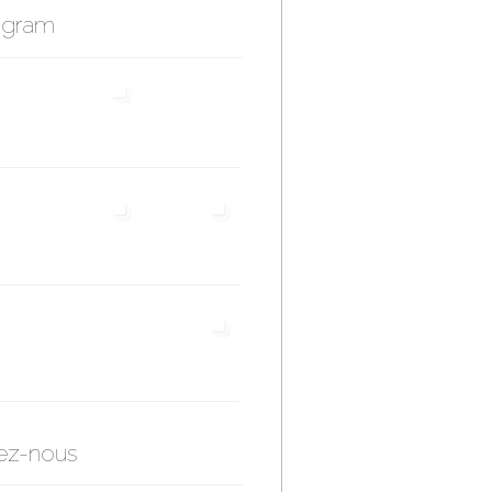
agram
ez-nous