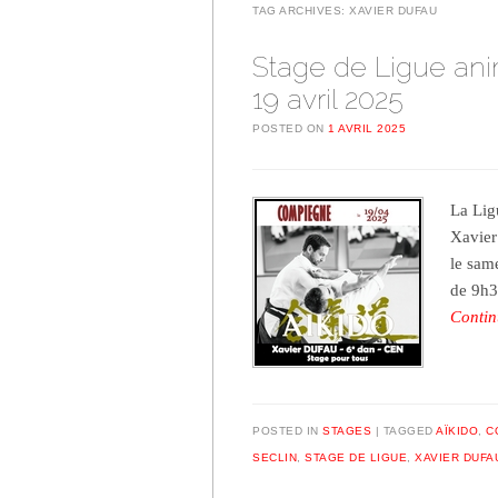
TAG ARCHIVES:
XAVIER DUFAU
Stage de Ligue ani
19 avril 2025
POSTED ON
1 AVRIL 2025
La Lig
Xavier
le sam
de 9h3
Contin
POSTED IN
STAGES
TAGGED
AÏKIDO
,
C
SECLIN
,
STAGE DE LIGUE
,
XAVIER DUFA