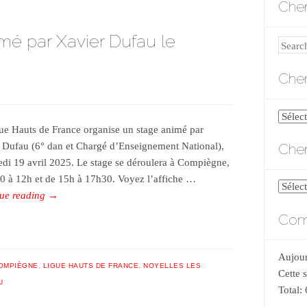
Cher
mé par Xavier Dufau le
Search
Cher
Cherch
ue Hauts de France organise un stage animé par
par
Cher
 Dufau (6° dan et Chargé d’Enseignement National),
catégo
edi 19 avril 2025. Le stage se déroulera à Compiègne,
0 à 12h et de 15h à 17h30. Voyez l’affiche …
Cherch
ue reading
→
par
Comp
date
Aujour
OMPIÈGNE
,
LIGUE HAUTS DE FRANCE
,
NOYELLES LES
Cette 
U
Total: