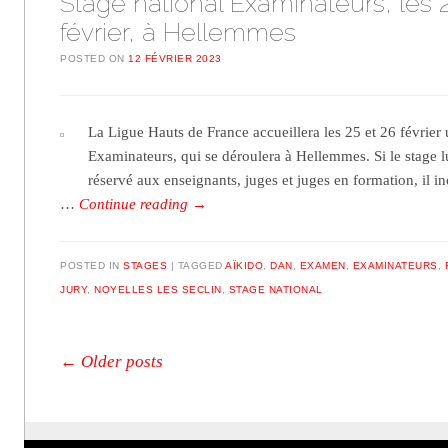
Stage national Examinateurs, les 
février, à Hellemmes
POSTED ON
12 FÉVRIER 2023
La Ligue Hauts de France accueillera les 25 et 26 février 
Examinateurs, qui se déroulera à Hellemmes. Si le stage 
réservé aux enseignants, juges et juges en formation, il 
…
Continue reading
→
POSTED IN
STAGES
TAGGED
AÏKIDO
,
DAN
,
EXAMEN
,
EXAMINATEURS
,
JURY
,
NOYELLES LES SECLIN
,
STAGE NATIONAL
Post navigation
←
Older posts