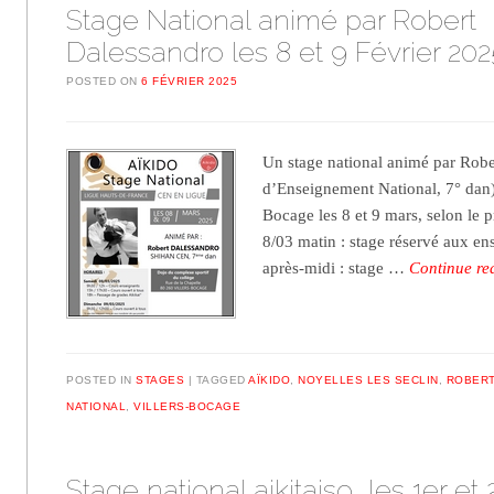
Stage National animé par Robert
Dalessandro les 8 et 9 Février 202
POSTED ON
6 FÉVRIER 2025
Un stage national animé par Rob
d’Enseignement National, 7° dan),
Bocage les 8 et 9 mars, selon le
8/03 matin : stage réservé aux e
après-midi : stage …
Continue r
POSTED IN
STAGES
TAGGED
AÏKIDO
,
NOYELLES LES SECLIN
,
ROBER
NATIONAL
,
VILLERS-BOCAGE
Stage national aikitaiso, les 1er et