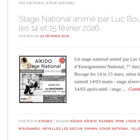
TAG ARCHIVES:
STAGE NATIONAL
Stage National animé par Luc Bo
les 14 et 15 février 2026
POSTED ON
20 FÉVRIER 2026
Un stage national animé par Luc
d’Enseignement National, 7° dan),
Bocage les 14 et 15 mars, selon 
samedi 14/03 matin : stage réser
14/03 après-midi : stage …
Conti
POSTED IN
STAGES
TAGGED
AÏKIDO
,
AÏKIKAÏ
,
EXAMEN
,
FFAB
,
LIGUE 
BOUCHAREU
,
NOYELLES LES SECLIN
,
SHIHAN
,
STAGE NATIONAL
,
VILL