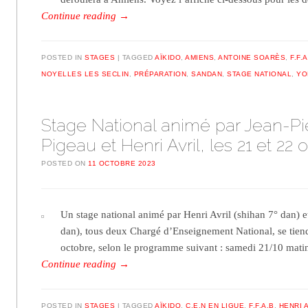
Continue reading
→
POSTED IN
STAGES
TAGGED
AÏKIDO
,
AMIENS
,
ANTOINE SOARÈS
,
F.F.
NOYELLES LES SECLIN
,
PRÉPARATION
,
SANDAN
,
STAGE NATIONAL
,
YO
Stage National animé par Jean-Pi
Pigeau et Henri Avril, les 21 et 22 
POSTED ON
11 OCTOBRE 2023
Un stage national animé par Henri Avril (shihan 7° dan) e
dan), tous deux Chargé d’Enseignement National, se tien
octobre, selon le programme suivant : samedi 21/10 matin
Continue reading
→
POSTED IN
STAGES
TAGGED
AÏKIDO
,
C.E.N EN LIGUE
,
F.F.A.B
,
HENRI 