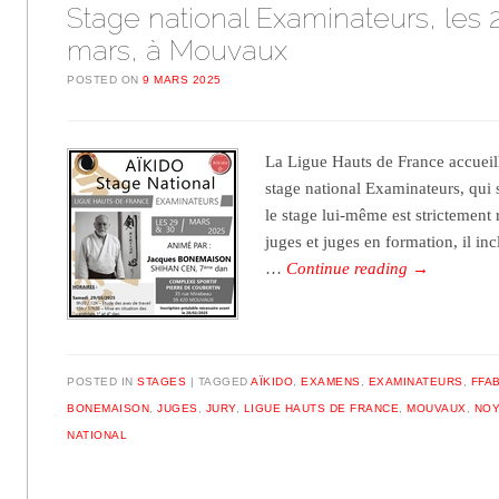
Stage national Examinateurs, les 
mars, à Mouvaux
POSTED ON
9 MARS 2025
La Ligue Hauts de France accueil
stage national Examinateurs, qui
le stage lui-même est strictement
juges et juges en formation, il i
…
Continue reading
→
POSTED IN
STAGES
TAGGED
AÏKIDO
,
EXAMENS
,
EXAMINATEURS
,
FFA
BONEMAISON
,
JUGES
,
JURY
,
LIGUE HAUTS DE FRANCE
,
MOUVAUX
,
NOY
NATIONAL