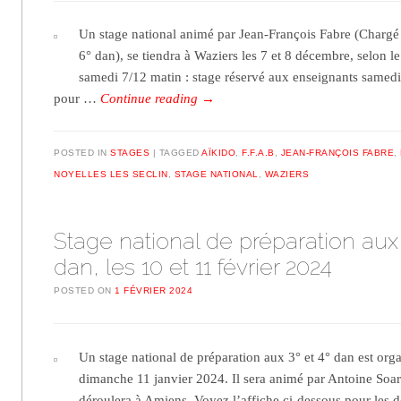
Un stage national animé par Jean-François Fabre (Charg
6° dan), se tiendra à Waziers les 7 et 8 décembre, selon 
samedi 7/12 matin : stage réservé aux enseignants samedi
pour …
Continue reading
→
POSTED IN
STAGES
TAGGED
AÏKIDO
,
F.F.A.B
,
JEAN-FRANÇOIS FABRE
,
NOYELLES LES SECLIN
,
STAGE NATIONAL
,
WAZIERS
Stage national de préparation aux 3
dan, les 10 et 11 février 2024
POSTED ON
1 FÉVRIER 2024
Un stage national de préparation aux 3° et 4° dan est org
dimanche 11 janvier 2024. Il sera animé par Antoine Soar
déroulera à Amiens. Voyez l’affiche ci-dessous pour les d