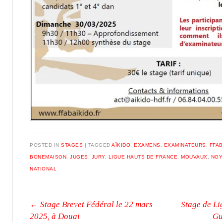
POSTED IN
STAGES
|
TAGGED
AÏKIDO
,
EXAMENS
,
EXAMINATEURS
,
FFA
BONEMAISON
,
JUGES
,
JURY
,
LIGUE HAUTS DE FRANCE
,
MOUVAUX
,
NOY
NATIONAL
Post navigation
←
Stage Brevet Fédéral le 22 mars
Stage de Li
2025, à Douai
Gu