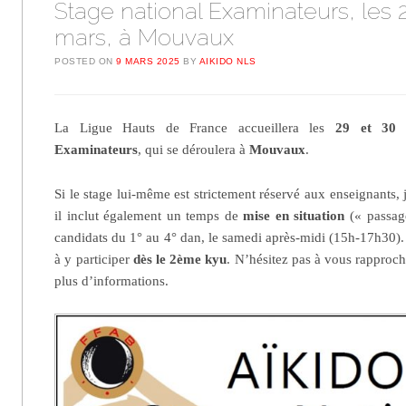
Stage national Examinateurs, les 
mars, à Mouvaux
POSTED ON
9 MARS 2025
BY
AIKIDO NLS
La Ligue Hauts de France accueillera les
29 et 30 
Examinateurs
, qui se déroulera à
Mouvaux
.
Si le stage lui-même est strictement réservé aux enseignants, 
il inclut également un temps de
mise en situation
(« passage
candidats du 1° au 4° dan, le samedi après-midi (15h-17h30). 
à y participer
dès le 2ème kyu
. N’hésitez pas à vous rapproc
plus d’informations.