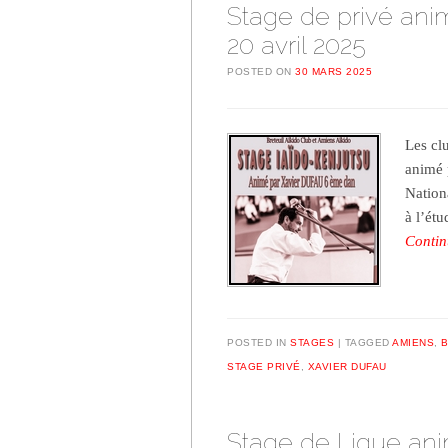
Stage de privé ani
20 avril 2025
POSTED ON
30 MARS 2025
Les cl
animé 
Nation
à l’ét
Contin
POSTED IN
STAGES
TAGGED
AMIENS
,
B
STAGE PRIVÉ
,
XAVIER DUFAU
Stage de Ligue ani