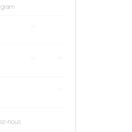
agram
ez-nous