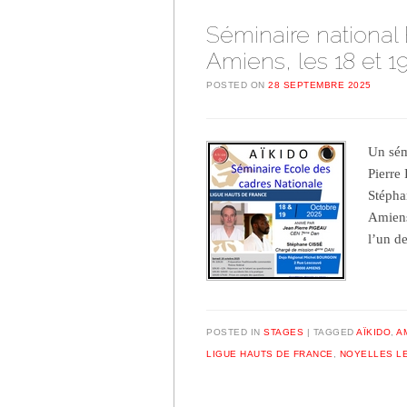
Séminaire national
Amiens, les 18 et 1
POSTED ON
28 SEPTEMBRE 2025
Un sém
Pierre
Stépha
Amiens
l’un 
POSTED IN
STAGES
TAGGED
AÏKIDO
,
A
LIGUE HAUTS DE FRANCE
,
NOYELLES LE