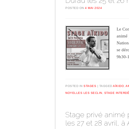
Dufau les 25 et 26 
POSTED ON
4 MAI 2024
Le Com
animé 
Nation
se dér
9h30-
POSTED IN
STAGES
TAGGED
AÏKIDO
,
A
NOYELLES LES SECLIN
,
STAGE INTERD
Stage privé animé 
les 27 et 28 avril, 