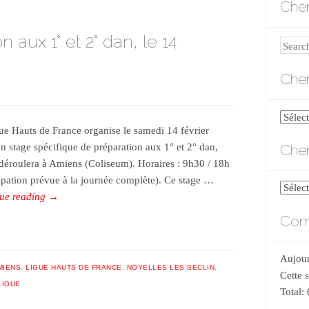
Cher
 aux 1° et 2° dan, le 14
Search
Cher
Cherch
ue Hauts de France organise le samedi 14 février
par
Cher
n stage spécifique de préparation aux 1° et 2° dan,
catégo
 déroulera à Amiens (Coliseum). Horaires : 9h30 / 18h
cipation prévue à la journée complète). Ce stage …
Cherch
ue reading
→
par
Comp
date
Aujour
MIENS
,
LIGUE HAUTS DE FRANCE
,
NOYELLES LES SECLIN
,
Cette 
LIGUE
Total: