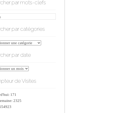
cher par mots-clefs
cher par catégories
er
cher par date
ries
er
teur de Visites
d'hui: 171
semaine: 2325
 654923