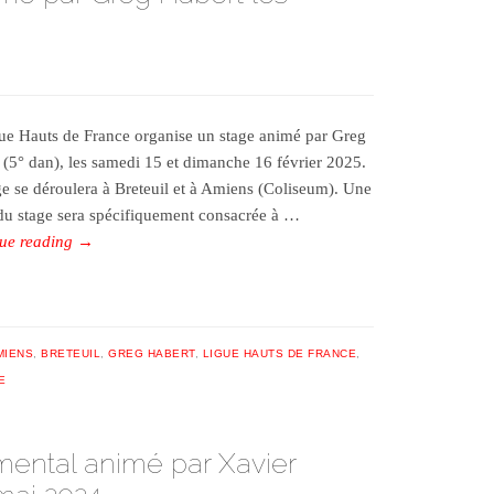
ue Hauts de France organise un stage animé par Greg
 (5° dan), les samedi 15 et dimanche 16 février 2025.
ge se déroulera à Breteuil et à Amiens (Coliseum). Une
 du stage sera spécifiquement consacrée à …
ue reading
→
MIENS
,
BRETEUIL
,
GREG HABERT
,
LIGUE HAUTS DE FRANCE
,
E
mental animé par Xavier