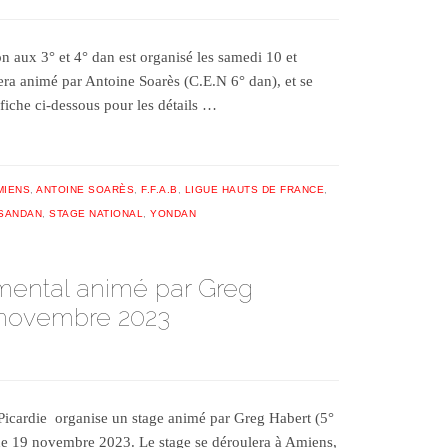
n aux 3° et 4° dan est organisé les samedi 10 et
era animé par Antoine Soarès (C.E.N 6° dan), et se
fiche ci-dessous pour les détails …
MIENS
,
ANTOINE SOARÈS
,
F.F.A.B
,
LIGUE HAUTS DE FRANCE
,
SANDAN
,
STAGE NATIONAL
,
YONDAN
mental animé par Greg
9 novembre 2023
Picardie organise un stage animé par Greg Habert (5°
he 19 novembre 2023. Le stage se déroulera à Amiens,