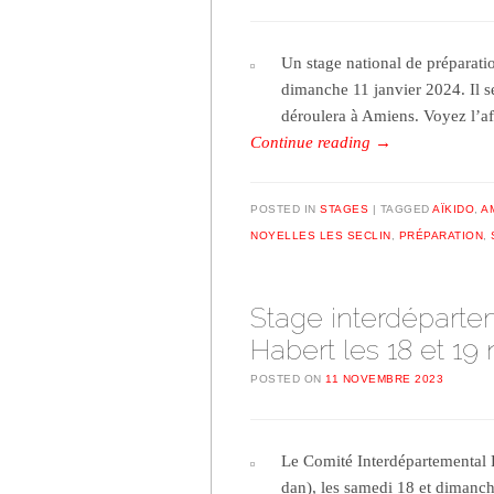
Un stage national de préparatio
dimanche 11 janvier 2024. Il s
déroulera à Amiens. Voyez l’af
Continue reading
→
POSTED IN
STAGES
TAGGED
AÏKIDO
,
A
NOYELLES LES SECLIN
,
PRÉPARATION
,
Stage interdéparte
Habert les 18 et 1
POSTED ON
11 NOVEMBRE 2023
Le Comité Interdépartemental 
dan), les samedi 18 et dimanc