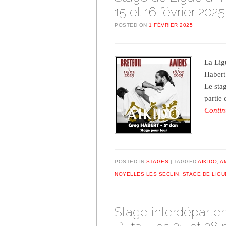
15 et 16 février 2025
POSTED ON
1 FÉVRIER 2025
La Lig
Habert
Le sta
partie
Contin
POSTED IN
STAGES
TAGGED
AÏKIDO
,
A
NOYELLES LES SECLIN
,
STAGE DE LIGU
Stage interdéparte