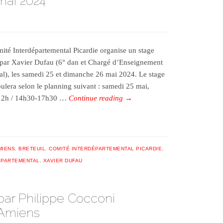
mai 2024
ité Interdépartemental Picardie organise un stage
par Xavier Dufau (6° dan et Chargé d’Enseignement
al), les samedi 25 et dimanche 26 mai 2024. Le stage
oulera selon le planning suivant : samedi 25 mai,
12h / 14h30-17h30 …
Continue reading
→
MIENS
,
BRETEUIL
,
COMITÉ INTERDÉPARTEMENTAL PICARDIE
,
ÉPARTEMENTAL
,
XAVIER DUFAU
par Philippe Cocconi
à Amiens