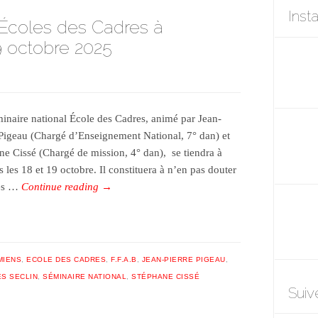
Inst
 Écoles des Cadres à
9 octobre 2025
inaire national École des Cadres, animé par Jean-
 Pigeau (Chargé d’Enseignement National, 7° dan) et
ne Cissé (Chargé de mission, 4° dan), se tiendra à
 les 18 et 19 octobre. Il constituera à n’en pas douter
des …
Continue reading
→
MIENS
,
ECOLE DES CADRES
,
F.F.A.B
,
JEAN-PIERRE PIGEAU
,
S SECLIN
,
SÉMINAIRE NATIONAL
,
STÉPHANE CISSÉ
Suiv