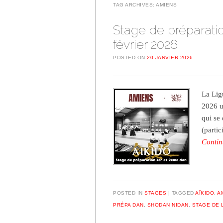
TAG ARCHIVES:
AMIENS
Stage de préparation
février 2026
POSTED ON
20 JANVIER 2026
La Lig
2026 u
qui se
(parti
Contin
POSTED IN
STAGES
TAGGED
AÏKIDO
,
A
PRÉPA DAN
,
SHODAN NIDAN
,
STAGE DE 