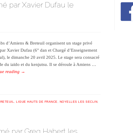
mé par Xavier Dufau le
ubs d’Amiens & Breteuil organisent un stage privé
par Xavier Dufau (6° dan et Chargé d’Enseignement
al), le dimanche 20 avril 2025. Le stage sera consacré
ude du iaïdo et du kenjutsu. Il se déroule à Amiens …
ue reading
→
RETEUIL
,
LIGUE HAUTS DE FRANCE
,
NOYELLES LES SECLIN
,
mé par Greg Habert les