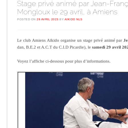
Stage privé animé par Jean-Franç
Mongloux le 29 avril, à Amiens
POSTED ON
29 AVRIL 2023
BY
AIKIDO NLS
Le club Amiens Aïkido organise un stage privé animé par
Je
dan, B.E.2 et A.C.T du C.I.D Picardie), le
samedi 29 avril 20
Voyez l’affiche ci-dessous pour plus d’informations.