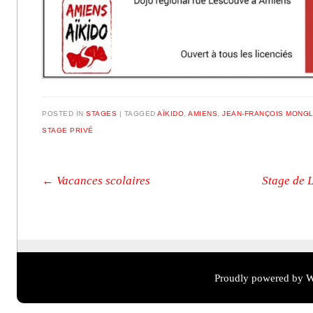
POSTED IN
STAGES
|
TAGGED
AÏKIDO
,
AMIENS
,
JEAN-FRANÇOIS MONG
STAGE PRIVÉ
Post navigation
←
Vacances scolaires
Stage de L
Proudly powered by W