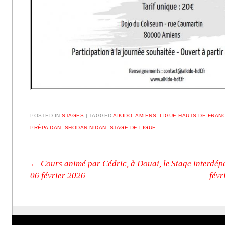
POSTED IN
STAGES
|
TAGGED
AÏKIDO
,
AMIENS
,
LIGUE HAUTS DE FRAN
PRÉPA DAN
,
SHODAN NIDAN
,
STAGE DE LIGUE
Post navigation
←
Cours animé par Cédric, à Douai, le
Stage interdép
06 février 2026
févr