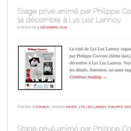
Stage privé animé par Philippe Co
14 décembre à Lys Lez Lannoy
POSTED ON
1 DÉCEMBRE 2019
Le club de Lys Lez Lannoy organ
par Philippe Cocconi (6ème dan), 
décembre à Lys Lez Lannoy. Voye
les détails. Attention, un autre s
Continue reading
→
POSTED IN
STAGES
TAGGED
AÏKIDO
,
LYS LES LANNOY
,
PHILIPPE CO
Stage privé animé par Philippe Co