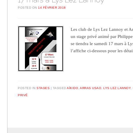
POSTED ON
14 FÉVRIER 2018
Les club de Lys Lez Lannoy et A
un stage privé animé par Philipp
se tiendra le samedi 17 mars à L
l’affiche ci-dessous pour les détai
POSTED IN
STAGES
TAGGED
AÏKIDO
,
ARRAS USAO
,
LYS LEZ LANNOY
,
PRIVÉ
Post navigation