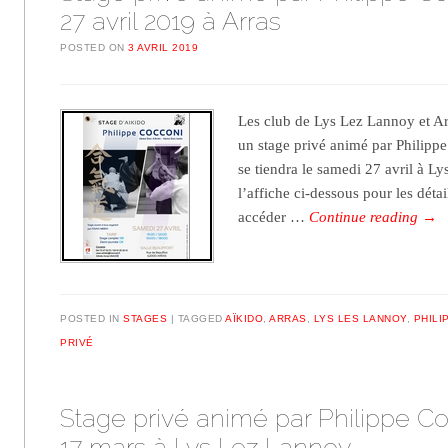
27 avril 2019 à Arras
POSTED ON
3 AVRIL 2019
Les club de Lys Lez Lannoy et A
un stage privé animé par Philipp
se tiendra le samedi 27 avril à 
l’affiche ci-dessous pour les déta
accéder …
Continue reading
→
POSTED IN
STAGES
TAGGED
AÏKIDO
,
ARRAS
,
LYS LES LANNOY
,
PHILI
PRIVÉ
Stage privé animé par Philippe Co
17 mars à Lys Lez Lannoy