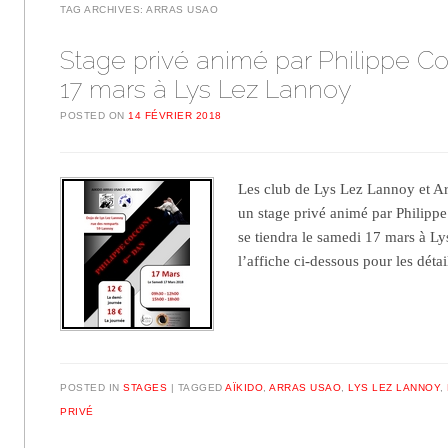
TAG ARCHIVES:
ARRAS USAO
Stage privé animé par Philippe Co
17 mars à Lys Lez Lannoy
POSTED ON
14 FÉVRIER 2018
Les club de Lys Lez Lannoy et A
un stage privé animé par Philipp
se tiendra le samedi 17 mars à L
l’affiche ci-dessous pour les détai
POSTED IN
STAGES
TAGGED
AÏKIDO
,
ARRAS USAO
,
LYS LEZ LANNOY
,
PRIVÉ