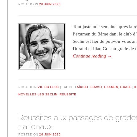
POSTED ON
28 JUIN 2025
Tout juste une semaine après la r
l’examen du 3ème dan, le club d’
Seclin est fier de pouvoir vous an
Durand et Ilian Gos au grade de
Continue reading
→
POSTED IN
VIE DU CLUB
TAGGED
AÏKIDO
,
BRAVO
,
EXAMEN
,
GRADE
,
I
NOYELLES LES SECLIN
,
RÉUSSITE
Réussites aux passages de grade
nationaux
POSTED ON
26 JUIN 2025