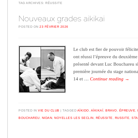
TAG ARCHIVES:
RÉUSSITE
Nouveaux grades aikikai
POSTED ON
23 FÉVRIER 2026
Le club est fier de pouvoir félicit
ont réussi l’épreuve du deuxième 
présenté devant Luc Bouchareu sh
première journée du stage nation
14 et …
Continue reading
→
POSTED IN
VIE DU CLUB
TAGGED
AÏKIDO
,
AÏKIKAÏ
,
BRAVO
,
ÉPREUVE
,
BOUCHAREU
,
NIDAN
,
NOYELLES LES SECLIN
,
RÉUSSITE
,
RUSSITE
,
STA