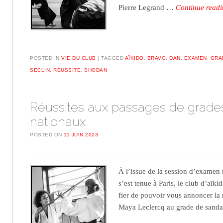
Pierre Legrand …
Continue read
POSTED IN
VIE DU CLUB
TAGGED
AÏKIDO
,
BRAVO
,
DAN
,
EXAMEN
,
GRA
SECLIN
,
RÉUSSITE
,
SHODAN
Réussites aux passages de grade
nationaux
POSTED ON
11 JUIN 2023
À l’issue de la session d’examen 
s’est tenue à Paris, le club d’aïki
fier de pouvoir vous annoncer la r
Maya Leclercq au grade de san