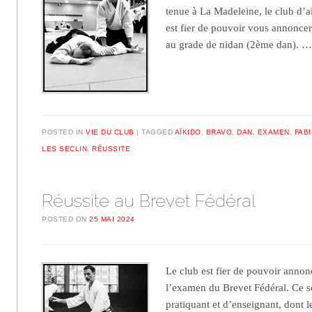
tenue à La Madeleine, le club d’a
est fier de pouvoir vous annoncer
au grade de nidan (2ème dan). 
POSTED IN
VIE DU CLUB
TAGGED
AÏKIDO
,
BRAVO
,
DAN
,
EXAMEN
,
FAB
LES SECLIN
,
RÉUSSITE
Réussite au Brevet Fédéral
POSTED ON
25 MAI 2024
Le club est fier de pouvoir annonc
l’examen du Brevet Fédéral. Ce so
pratiquant et d’enseignant, dont l