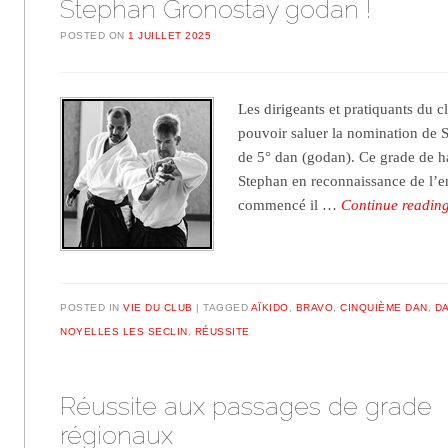
Stephan Gronostay godan !
POSTED ON
1 JUILLET 2025
Les dirigeants et pratiquants du 
pouvoir saluer la nomination de
de 5° dan (godan). Ce grade de ha
Stephan en reconnaissance de l’e
commencé il …
Continue readin
POSTED IN
VIE DU CLUB
TAGGED
AÏKIDO
,
BRAVO
,
CINQUIÈME DAN
,
D
NOYELLES LES SECLIN
,
RÉUSSITE
Réussite aux passages de grade
régionaux