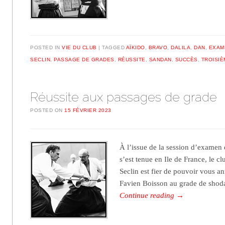
POSTED IN
VIE DU CLUB
TAGGED
AÏKIDO
,
BRAVO
,
DALILA
,
DAN
,
EXAM
SECLIN
,
PASSAGE DE GRADES
,
RÉUSSITE
,
SANDAN
,
SUCCÈS
,
TROISIÈ
Réussite aux passages de grade
POSTED ON
15 FÉVRIER 2023
À l’issue de la session d’examen 
s’est tenue en Ile de France, le c
Seclin est fier de pouvoir vous an
Favien Boisson au grade de shod
Continue reading
→