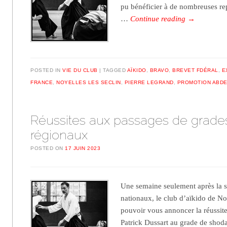
pu bénéficier à de nombreuses rep
…
Continue reading
→
POSTED IN
VIE DU CLUB
TAGGED
AÏKIDO
,
BRAVO
,
BREVET FDÉRAL
,
E
FRANCE
,
NOYELLES LES SECLIN
,
PIERRE LEGRAND
,
PROMOTION ABDE
Réussites aux passages de grade
régionaux
POSTED ON
17 JUIN 2023
Une semaine seulement après la 
nationaux, le club d’aïkido de Noy
pouvoir vous annoncer la réussit
Patrick Dussart au grade de shoda