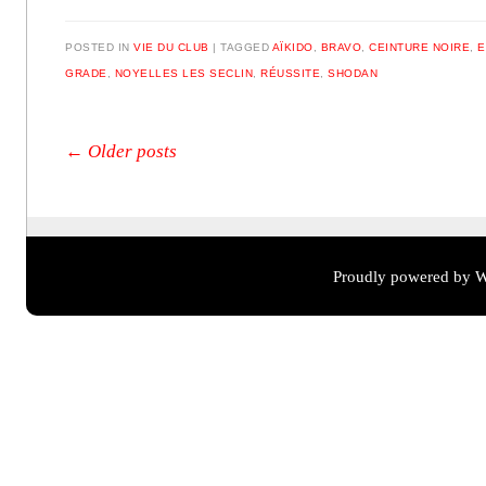
POSTED IN
VIE DU CLUB
TAGGED
AÏKIDO
,
BRAVO
,
CEINTURE NOIRE
,
E
GRADE
,
NOYELLES LES SECLIN
,
RÉUSSITE
,
SHODAN
Post navigation
←
Older posts
Proudly powered by W