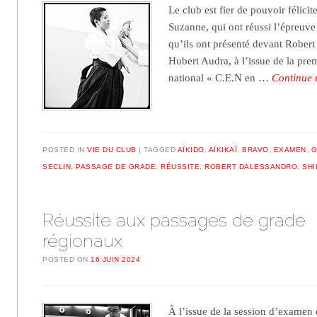
Le club est fier de pouvoir félicit
Suzanne, qui ont réussi l’épreuve
qu’ils ont présenté devant Rober
Hubert Audra, à l’issue de la pre
national « C.E.N en …
Continue 
POSTED IN
VIE DU CLUB
TAGGED
AÏKIDO
,
AÏKIKAÏ
,
BRAVO
,
EXAMEN
,
G
SECLIN
,
PASSAGE DE GRADE
,
RÉUSSITE
,
ROBERT DALESSANDRO
,
SHI
Réussite aux passages de grade
régionaux
POSTED ON
16 JUIN 2024
À l’issue de la session d’examen 